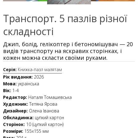
Транспорт. 5 пазлів різної
складності
Джип, болід, гелікоптер і бетономішувач — 20
видів транспорту на яскравих сторінках, і
кожен можна скласти своїми руками.
Серія:
Книжка-пазл малятам
Рік видання:
2026
Мова:
українська
Вік:
1-4
Редактор:
Наталя Томашевська
Художник:
Тетяна Ярова
Дизайнер:
Олена Іванова
Обкладинка:
цупкий картон
Сторінок:
10 (цупкий картон)
Розміри:
155х155 мм
Вага:
204 г