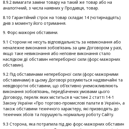
8.9.2 вимагати заміни товару на такий же товар або на
аналогічний, з числа наявних у Продавця, товар.
8.10 Гарантійний строк на товар складає 14 (чотирнадцять)
днів з моменту його отримання.
9. Форс-мажорні обставини.
9.1 Сторони не несуть відповідальність за невиконання або
неналежне виконання зобов’язань за цим Договором у разі,
якщо таке невиконання або неповне виконання стало
наслідком дії обставин непереборної сили (форс-мажорних
обставин).
9.2 Під обставинами непереборної сили (форс-мажорними
обставинами) в цьому Договорі розуміються надзвичайні та
невідворотні обставини, що об’єктивно унеможливлюють
виконання зобов’язань, передбачених умовами цього
Договору, перелік яких міститься в частині 2 статті 14-1
Закону України «Про торгово-промислові палати в Україні», а
також обставини технічного характеру, які призводять до
технічних збоїв та порушують нормальну роботу Сайту.
9.3 Сторона, яка потрапила під дію форс-мажорних обставин