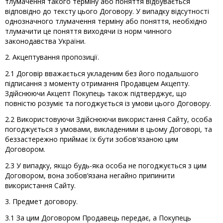
тлумачення такого терміну або поняття відбувається
відповідно до тексту цього Договору. У випадку відсутності
однозначного тлумачення терміну або поняття, необхідно
тлумачити це поняття виходячи із норм чинного
законодавства України.
2. Акцептування пропозиції.
2.1 Договір вважається укладеним без його подальшого
підписання з моменту отримання Продавцем Акцепту.
Здійснюючи Акцепт Покупець також підтверджує, що
повністю розуміє та погоджується із умови цього Договору.
2.2 Використовуючи Здійснюючи використання Сайту, особа
погоджується з умовами, викладеними в цьому Договорі, та
беззастережно приймає їх бути зобов'язаною цим
Договором.
2.3 У випадку, якщо будь-яка особа не погоджується з цим
Договором, вона зобов’язана негайно припинити
використання Сайту.
3. Предмет договору.
3.1 За цим Договором Продавець передає, а Покупець