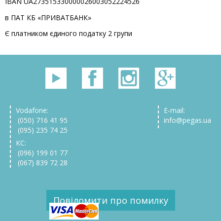
IBAN UA273515330000026003052224526
в ПАТ КБ «ПРИВАТБАНК»
Є платником єдиного податку 2 групи
Vodafone:
E-mail:
(050) 716 41 95
info@pegas.ua
(095) 235 74 25
КС:
(096) 199 01 77
(067) 839 72 28
Повідомити про помилку