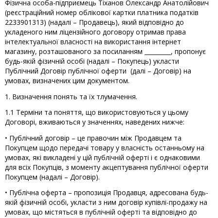
Фізична особа-підприємець Тіханов Олександр Анатолійович
(реєстраційний номер облікової картки платника податків
2233901313) (надалі – Продавець), який відповідно до
укладеного ним ліцензійного договору отримав права
інтелектуальної власності на використання інтернет
магазину, розташованого за посиланням _________, пропонує
будь-якій фізичній особі (надалі – Покупець) укласти
Публічний Договір публічної оферти (далі – Договір) на
умовах, визначених цим документом.
1. Визначення понять та їх тлумачення.
1.1 Терміни та поняття, що використовуються у цьому
Договорі, вживаються у значеннях, наведених нижче:
• Публічний договір – це правочин між Продавцем та
Покупцем щодо передачі товару у власність останньому на
умовах, які викладені у цій публічній оферті і є однаковими
для всіх Покупців, з моменту акцептування публічної оферти
Покупцем (надалі – Договір).
• Публічна оферта – пропозиція Продавця, адресована будь-
якій фізичній особі, укласти з ним договір купівлі-продажу на
умовах, що містяться в публічній оферті та відповідно до