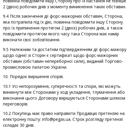
повинна повідомити іншу Сторону про їх настання не пізніше
2 (двох) робочих днів з моменту виникнення таких обставин.
9.4 Після закінчення дії форс-мажорних обставин, Сторона,
яка потрапила під їх дію, повинна повідомити іншу Сторону
про їх припинення протягом 2 (двох) робочих днів, а також
повідомити протягом якого часу така Сторона має намір
виконати свої зобов’язання.
9.5 Належним та достатнім підтвердженням дії форс-мажору
щодо однієї зі Сторін є сертифікат щодо форс-мажорних
обставин (обставин непереборної сили), виданий Торгово-
промисловою палатою України.
10. Порядок вирішення спорів.
10.1 Усі непорозуміння, суперечності та спори, які можуть
виникнути між Сторонами у ході укладення, тлумачення або
виконання цього Договору вирішуються Сторонами шляхом
переговорів.
10.2 Покупець має право направити Продавцю претензію на
електронну пошту: info@pegas.ua. Строк розгляду претензії
складає 30 днів.