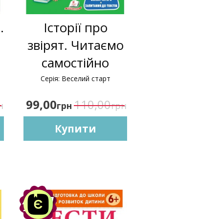
.
Історії про
звірят. Читаємо
самостійно
Серія: Веселий старт
99,00
110,00
н
грн
грн
Купити
Акція
-10%