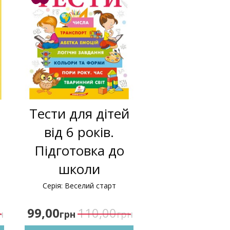
Тести для дітей
від 6 років.
Підготовка до
школи
Серія: Веселий старт
99,00
110,00
н
грн
грн