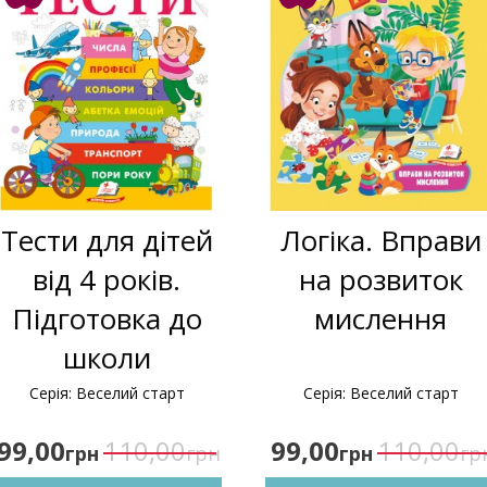
Тести для дітей
Логіка. Вправи
від 4 років.
на розвиток
Підготовка до
мислення
школи
Серія: Веселий старт
Серія: Веселий старт
99,00
110,00
99,00
110,00
грн
грн
грн
гр