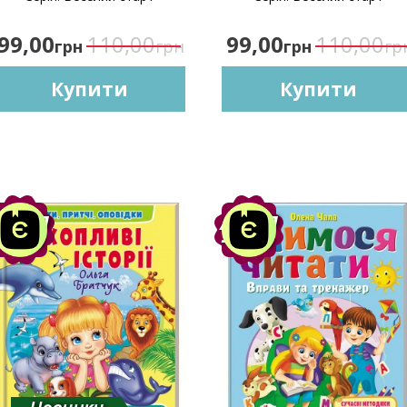
99,00
110,00
99,00
110,00
грн
грн
грн
гр
Купити
Купити
Акція
Акція
-10%
-10%