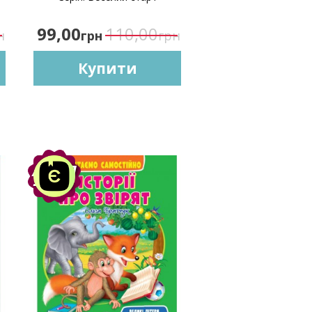
99,00
110,00
н
грн
грн
Купити
Акція
-10%