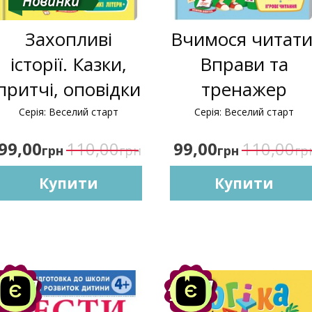
Новинки
Захопливі
Вчимося читати
історії. Казки,
Вправи та
притчі, оповідки
тренажер
Серія: Веселий старт
Серія: Веселий старт
99,00
110,00
99,00
110,00
грн
грн
грн
гр
Купити
Купити
Акція
Акція
-10%
-10%