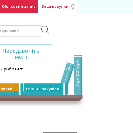
Обліковий запис
Ваші покупки
Передзвоніть
мені
ік роботи
лахам!
Спільні закупівлі