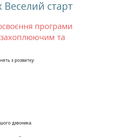
 Веселий старт
освоєння програми
, захоплюючим та
нять з розвитку:
ршого дзвоника.