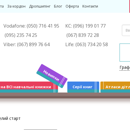
та
За кордон
Дропшипінг
Блог
Оферта
Контакти
Vodafone:
(050) 716 41 95
КС:
(096) 199 01 77
(095) 235 74 25
(067) 839 72 28
Viber:
(067) 899 76 64
Life:
(063) 734 20 58
Граф
Новинки
 на ВСІ навчальні книжки
Серії книг
Атласи діт
елий старт