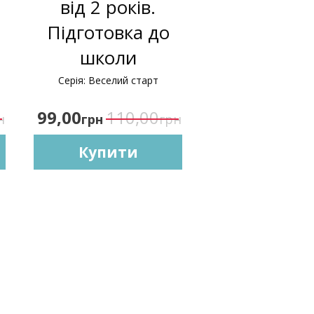
від 2 років.
Підготовка до
школи
Серія: Веселий старт
99,00
110,00
н
грн
грн
Купити