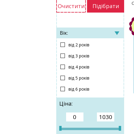
С
Очистити
Підібрати
Вік:
від 2 років
від 3 років
від 4 років
від 5 років
від 6 років
Ціна: