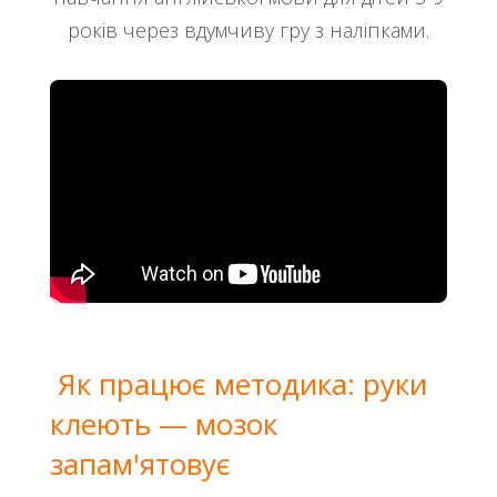
років через вдумчиву гру з наліпками.
Як працює методика: руки
клеють — мозок
запам'ятовує