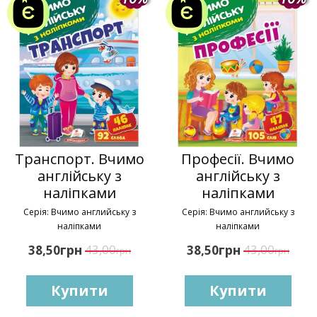
Транспорт. Вчимо
Професії. Вчимо
англійську з
англійську з
наліпками
наліпками
Серія: Вчимо английську з
Серія: Вчимо английську з
наліпками
наліпками
грн
43,00
грн
43,00
38,50
38,50
грн
грн
Купити
Купити