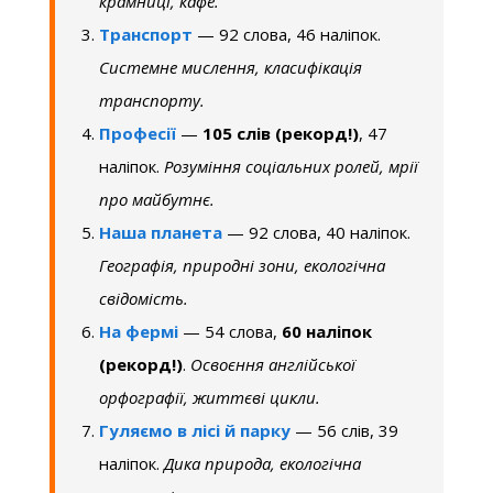
крамниці, кафе.
Транспорт
— 92 слова, 46 наліпок.
Системне мислення, класифікація
транспорту.
Професії
—
105 слів (рекорд!)
, 47
наліпок.
Розуміння соціальних ролей, мрії
про майбутнє.
Наша планета
— 92 слова, 40 наліпок.
Географія, природні зони, екологічна
свідомість.
На фермі
— 54 слова,
60 наліпок
(рекорд!)
.
Освоєння англійської
орфографії, життєві цикли.
Гуляємо в лісі й парку
— 56 слів, 39
наліпок.
Дика природа, екологічна