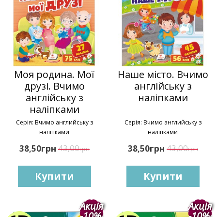
Моя родина. Мої
Наше місто. Вчимо
друзі. Вчимо
англійську з
англійську з
наліпками
наліпками
Серія: Вчимо английську з
Серія: Вчимо английську з
наліпками
наліпками
грн
43,00
грн
43,00
38,50
38,50
грн
грн
Купити
Купити
Акція
Акція
-10%
-10%