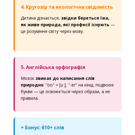
4. Кругозір та екологічна свідомість
Дитина дізнається,
звідки береться їжа,
як живе природа, які професії існують
—
це розуміння світу через мову.
5. Англійська орфографія
Мозок
звикає до написання слів
природно
: "oo" = [uː], "-er" на кінці, подвоєні
букви — це освоюється через образи, а не
правила.
+ Бонус: 610+ слів