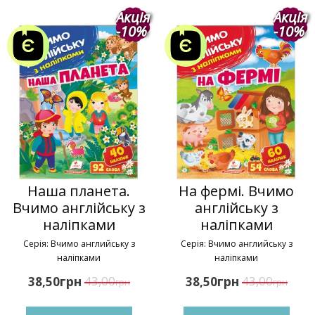
Акція
Акція
-10%
-10%
Наша планета.
На фермі. Вчимо
Вчимо англійську з
англійську з
наліпками
наліпками
Серія: Вчимо английську з
Серія: Вчимо английську з
наліпками
наліпками
грн
43,00
грн
43,00
38,50
38,50
грн
грн