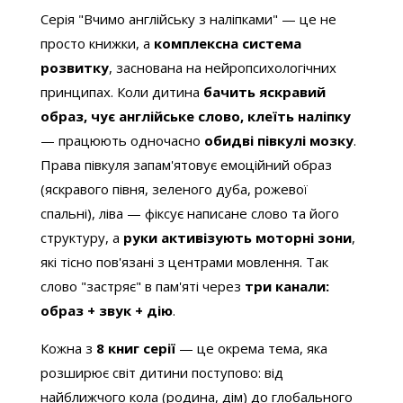
Серія "Вчимо англійську з наліпками" — це не
просто книжки, а
комплексна система
розвитку
, заснована на нейропсихологічних
принципах. Коли дитина
бачить яскравий
образ, чує англійське слово, клеїть наліпку
— працюють одночасно
обидві півкулі мозку
.
Права півкуля запам'ятовує емоційний образ
(яскравого півня, зеленого дуба, рожевої
спальні), ліва — фіксує написане слово та його
структуру, а
руки активізують моторні зони
,
які тісно пов'язані з центрами мовлення. Так
слово "застряє" в пам'яті через
три канали:
образ + звук + дію
.
Кожна з
8 книг серії
— це окрема тема, яка
розширює світ дитини поступово: від
найближчого кола (родина, дім) до глобального