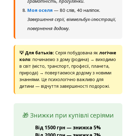
грамотність, прогулянки.
Моя оселя
— 80 слів, 40 наліпок.
Завершення серії, віммельбух-ілюстрації,
повернення додому.
💡 Для батьків:
Серія побудована як
логічне
коло
: починаємо з дому (родина) → виходимо
в світ (місто, транспорт, професії, планета,
природа) → повертаємося додому з новими
знаннями. Це психологічно важливо для
дитини — відчуття завершеності подорожі.
🎁 Знижки при купівлі серіями
Від 1500 грн — знижка 5%
Від 2000 грн — знижка 7%