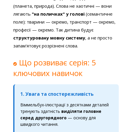
(планета, природа). Слова не хаотичні — вони
лягають
"на поличках" у голові
(семантичне
поле): тварини — окремо, транспорт — окремо,
професії — окремо. Так дитина будує
структуровану мовну систему
, а не просто
запам'ятовує розрізнені слова.
Що розвиває серія: 5
ключових навичок
1. Увага та спостережливість
Віммельбух-ілюстрації з десятками деталей
тренують здатність
виділяти головне
серед другорядного
— основу для
швидкого читання.