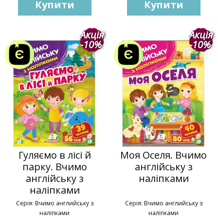
Купити
Купити
Акція
Акція
-10%
-10%
Гуляємо в лісі й
Моя Оселя. Вчимо
парку. Вчимо
англійську з
англійську з
наліпками
наліпками
Серія: Вчимо английську з
Серія: Вчимо английську з
наліпками
наліпками