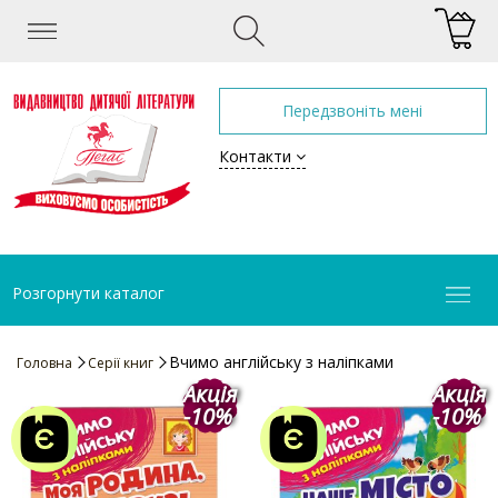
Передзвоніть мені
Контакти
Розгорнути каталог
Вчимо англійську з наліпками
Головна
Серії книг
Акція
Акція
-10%
-10%