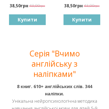
грн
43,00
грн
43,00
38,50
38,50
грн
грн
Купити
Купити
Серія "Вчимо
англійську з
наліпками"
8 книг. 610+ англійських слів. 344
наліпки.
Унікальна нейропсихологічна методика
навчання англійської мови для дітей 5-9