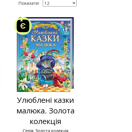
Показати:
и
Улюблені казки
малюка. Золота
колекція
Серія: Золота колекція