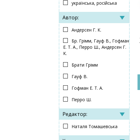
українська, російська
Автор:
Андерсен Г. К.
Бр. Грімм, Гауф В., Гофман
Е. Т. А., Перро Ш., Андерсен Г.
К.
Брати Грімм
Гауф В.
Гофман Е. Т. А.
Перро Ш.
Редактор:
Наталя Томашевська