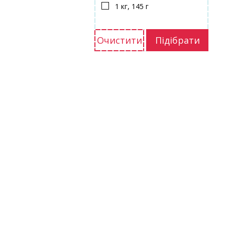
1 кг, 145 г
Очистити
Підібрати