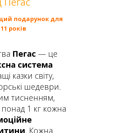
д Пегас
ащий подарунок для
11 років
тва
Пегас
— це
сна система
і казки світу,
торські шедеври.
им тисненням,
понад 1 кг кожна
емоційне
дитини
. Кожна