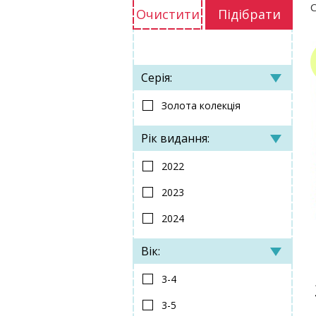
С
Очистити
Підібрати
Серія:
Золота колекція
Рік видання:
2022
2023
2024
Вік:
3-4
3-5