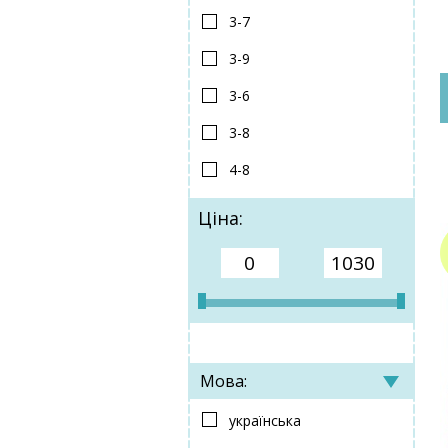
3-7
3-9
3-6
3-8
4-8
Ціна:
Мова:
українська