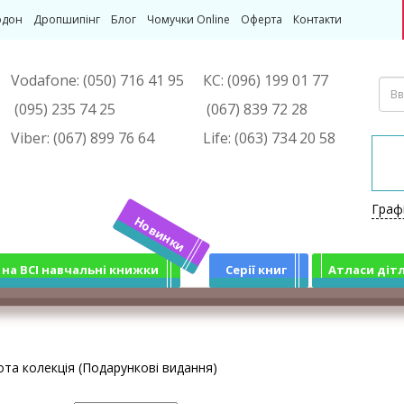
рдон
Дропшипінг
Блог
Чомучки Online
Оферта
Контакти
Vodafone:
(050) 716 41 95
КС:
(096) 199 01 77
(095) 235 74 25
(067) 839 72 28
Viber:
(067) 899 76 64
Life:
(063) 734 20 58
Граф
Новинки
 на ВСІ навчальні книжки
Серії книг
Атласи діт
ота колекція (Подарункові видання)