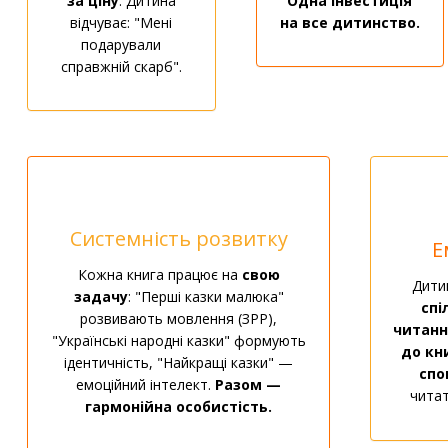
за ціну
. Дитина
Одна інвестиція
відчуває: "Мені
на все дитинство.
подарували
справжній скарб".
Системність розвитку
Е
Кожна книга працює на
свою
Дитин
задачу
: "Перші казки малюка"
спі
розвивають мовлення (ЗРР),
читанн
"Українські народні казки" формують
до кни
ідентичність, "Найкращі казки" —
спо
емоційний інтелект.
Разом —
читат
гармонійна особистість.