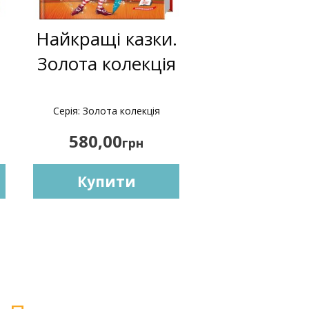
Найкращі казки.
а
Золота колекція
Серія: Золота колекція
580,00
грн
Купити