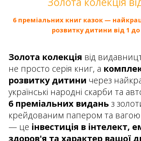
Золота колекція ві
6 преміальних книг казок — найкр
розвитку дитини від 1 до 
Золота колекція
від видавниц
не просто серія книг, а
комплек
розвитку дитини
через найкращ
українські народні скарби та ав
6 преміальних видань
з золот
крейдованим папером та вагою 
— це
інвестиція в інтелект, 
здоров'я та характер вашої 