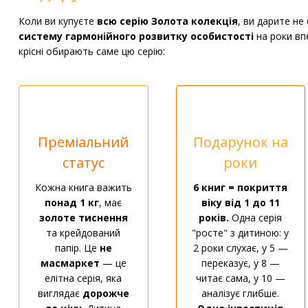
Коли ви купуєте
всю серію Золота колекція
, ви дарите не
систему гармонійного розвитку особистості
на роки впе
крісні обирають саме цю серію:
Преміальний
Подарунок на
статус
роки
Кожна книга важить
6 книг = покриття
понад 1 кг
, має
віку від 1 до 11
золоте тиснення
років.
Одна серія
та крейдований
"росте" з дитиною: у
папір. Це
не
2 роки слухає, у 5 —
масмаркет
— це
переказує, у 8 —
елітна серія, яка
читає сама, у 10 —
виглядає
дорожче
аналізує глибше.