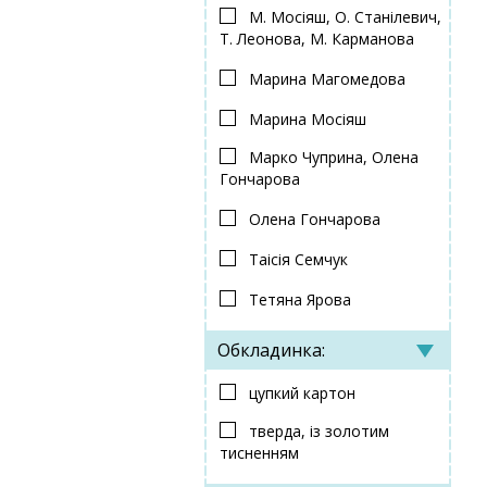
М. Мосіяш, О. Станілевич,
Т. Леонова, М. Карманова
Марина Магомедова
Марина Мосіяш
Марко Чуприна, Олена
Гончарова
Олена Гончарова
Таісія Семчук
Тетяна Ярова
Обкладинка:
цупкий картон
тверда, із золотим
тисненням