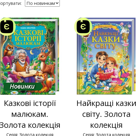
ортувати:
Новинки
Казкові історії
Найкращі казк
малюкам.
світу. Золота
Золота колекція
колекція
Серія: Золота колекція
Серія: Золота колекція