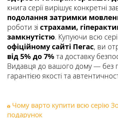
книга серії вирішує конкретні за
подолання затримки мовленн
роботи зі
страхами, гіперакти
замкнутістю
. Купуючи всю сер
офіційному сайті Пегас
, ви о
від 5% до 7%
та доставку безпо
Видавця до вашого дому — без п
гарантією якості та автентичност
Чому варто купити всю серію Зо
подарунок