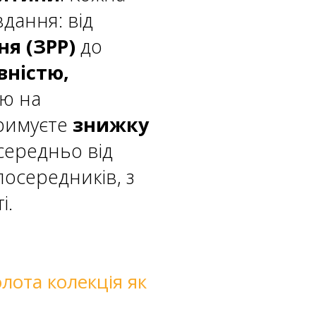
вдання: від
я (ЗРР)
до
вністю,
ію на
тримуєте
знижку
середньо від
осередників, з
і.
лота колекція як