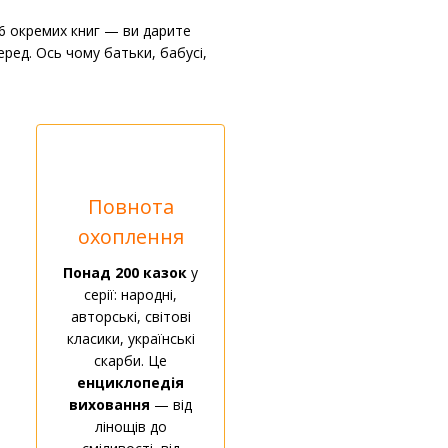
 6 окремих книг — ви дарите
ред. Ось чому батьки, бабусі,
Повнота
охоплення
Понад 200 казок
у
серії: народні,
авторські, світові
класики, українські
скарби. Це
енциклопедія
виховання
— від
лінощів до