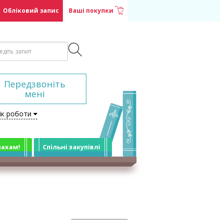
Обліковий запис
Ваші покупки
Передзвоніть
мені
ік роботи
лахам!
Спільні закупівлі