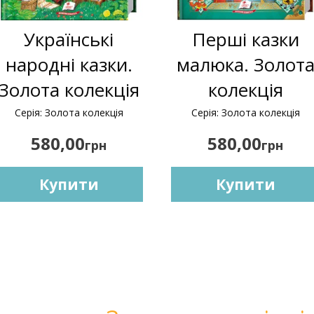
Українські
Перші казки
народні казки.
малюка. Золот
Золота колекція
колекція
Серія: Золота колекція
Серія: Золота колекція
580,00
580,00
грн
грн
Купити
Купити