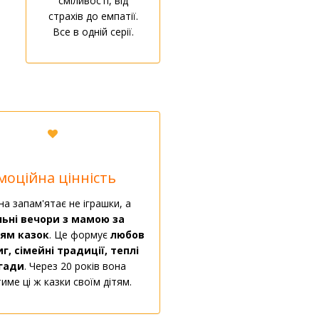
сміливості, від
страхів до емпатії.
Все в одній серії.
моційна цінність
а запам'ятає не іграшки, а
льні вечори з мамою за
ям казок
. Це формує
любов
г, сімейні традиції, теплі
гади
. Через 20 років вона
име ці ж казки своїм дітям.