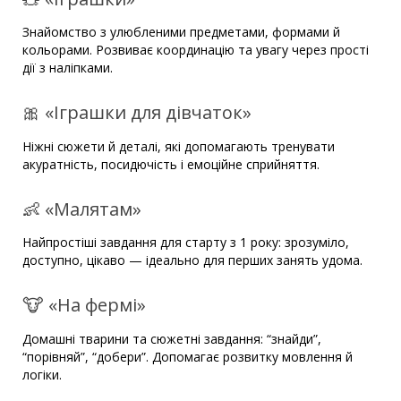
Знайомство з улюбленими предметами, формами й
кольорами. Розвиває координацію та увагу через прості
дії з наліпками.
🎀 «Іграшки для дівчаток»
Ніжні сюжети й деталі, які допомагають тренувати
акуратність, посидючість і емоційне сприйняття.
👶 «Малятам»
Найпростіші завдання для старту з 1 року: зрозуміло,
доступно, цікаво — ідеально для перших занять удома.
🐮 «На фермі»
Домашні тварини та сюжетні завдання: “знайди”,
“порівняй”, “добери”. Допомагає розвитку мовлення й
логіки.