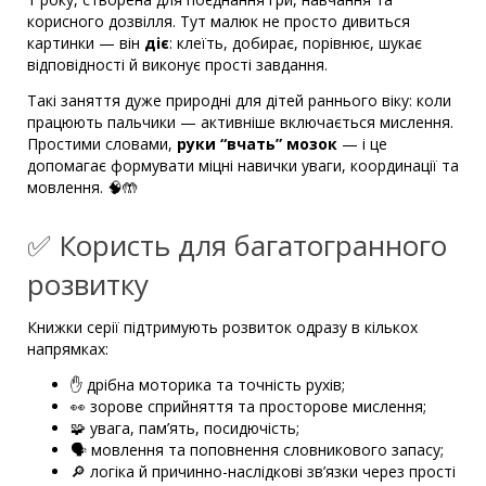
корисного дозвілля. Тут малюк не просто дивиться
картинки — він
діє
: клеїть, добирає, порівнює, шукає
відповідності й виконує прості завдання.
Такі заняття дуже природні для дітей раннього віку: коли
працюють пальчики — активніше включається мислення.
Простими словами,
руки “вчать” мозок
— і це
допомагає формувати міцні навички уваги, координації та
мовлення. 🧠🤲
✅ Користь для багатогранного
розвитку
Книжки серії підтримують розвиток одразу в кількох
напрямках:
✋ дрібна моторика та точність рухів;
👀 зорове сприйняття та просторове мислення;
🧩 увага, пам’ять, посидючість;
🗣️ мовлення та поповнення словникового запасу;
🔎 логіка й причинно-наслідкові зв’язки через прості