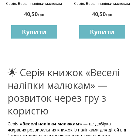
Серія: Веселі наліпки малюкам
Серія: Веселі наліпки малюкам
40,50
40,50
грн
грн
Купити
Купити
🌟 Серія книжок «Веселі
наліпки малюкам» —
розвиток через гру з
користю
Серія
«Веселі наліпки малюкам»
— це добірка
яскравих розвивальних книжок із наліпками для дітей від
1 року, створена для поєднання гри, навчання та