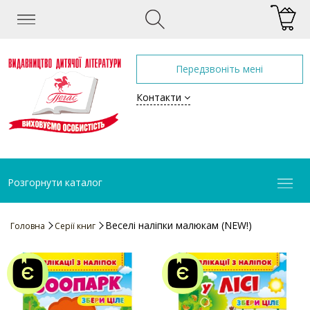
Передзвоніть мені
Контакти
Розгорнути каталог
Веселі наліпки малюкам (NEW!)
Головна
Серії книг