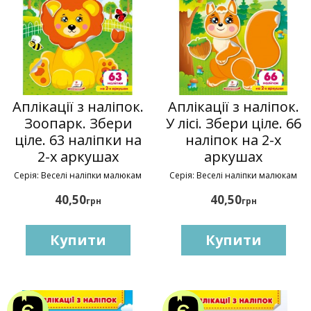
Аплікації з наліпок.
Аплікації з наліпок.
Зоопарк. Збери
У лісі. Збери ціле. 66
ціле. 63 наліпки на
наліпок на 2-х
2-х аркушах
аркушах
Серія: Веселі наліпки малюкам
Серія: Веселі наліпки малюкам
40,50
40,50
грн
грн
Купити
Купити