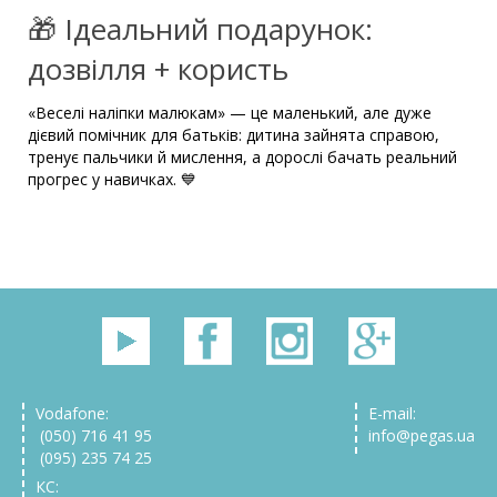
🎁 Ідеальний подарунок:
дозвілля + користь
«Веселі наліпки малюкам» — це маленький, але дуже
дієвий помічник для батьків: дитина зайнята справою,
тренує пальчики й мислення, а дорослі бачать реальний
прогрес у навичках. 💙
Vodafone:
E-mail:
(050) 716 41 95
info@pegas.ua
(095) 235 74 25
КС: