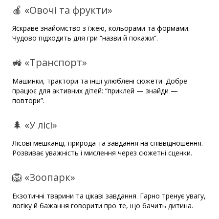
🍎 «Овочі та фрукти»
Яскраве знайомство з їжею, кольорами та формами.
Чудово підходить для гри “назви й покажи”.
🚜 «Транспорт»
Машинки, трактори та інші улюблені сюжети. Добре
працює для активних дітей: “приклей — знайди —
повтори”.
🌲 «У лісі»
Лісові мешканці, природа та завдання на співвідношення.
Розвиває уважність і мислення через сюжетні сценки.
🦁 «Зоопарк»
Екзотичні тварини та цікаві завдання. Гарно тренує увагу,
логіку й бажання говорити про те, що бачить дитина.