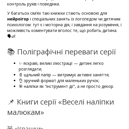
контроль рухів і поведінки.
У багатьох сім’ях такі книжки стають основою для
нейроігор
і спеціальних занять із логопедом чи дитячим
психологом: тут є і моторна дія, і завдання на розуміння, і
можливість коментувати вголос те, що робить дитина.
🗣️👶
📚 Поліграфічні переваги серії
✨ яскраві, великі ілюстрації — дитині легко
розглядати;
📄 щільний папір — витримує активні заняття;
👌 зручний формат для маленьких ручок;
🎯 наліпки як “інструмент дії”, а не просто декор.
📌 Книги серії «Веселі наліпки
малюкам»
🧸 «Іграшки»