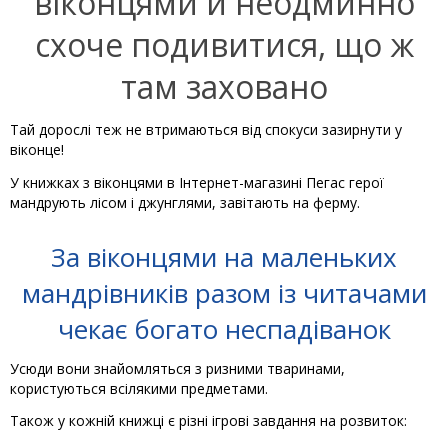
віконцями й неодминно
схоче подивитися, що ж
там заховано
Тай дорослі теж не втримаються від спокуси зазирнути у
віконце!
У книжках з віконцями в Інтернет-магазині Пегас герої
мандрують лісом і джунглями, завітають на ферму.
За віконцями на маленьких
мандрівників разом із читачами
чекає богато неспадіванок
Усюди вони знайомляться з ризними тваринами,
користуються всілякими предметами.
Також у кожній книжці є різні ігрові завдання на розвиток: