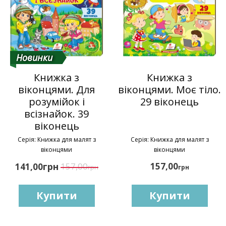
Новинки
Книжка з
Книжка з
віконцями. Для
віконцями. Моє тіло.
розумійок і
29 віконець
всізнайок. 39
віконець
Серія: Книжка для малят з
Серія: Книжка для малят з
віконцями
віконцями
грн
157,00
157,00
141,00
грн
грн
Купити
Купити