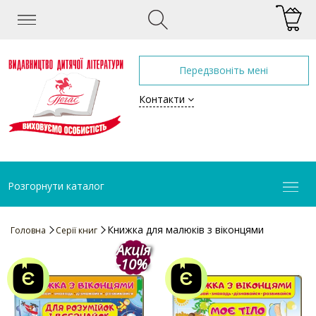
Передзвоніть мені
Контакти
Розгорнути каталог
Книжка для малюків з віконцями
Головна
Серії книг
Акція
-10%