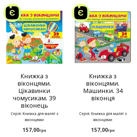
Книжка з
Книжка з
віконцями.
віконцями.
Цікавинки
Машинки. 34
чомусикам. 39
віконця
віконець
Серія: Книжка для малят з
Серія: Книжка для малят з
віконцями
віконцями
157,00
157,00
грн
грн