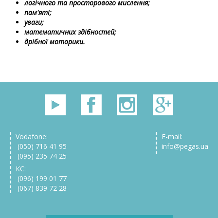
логічного та просторового мислення;
пам'яті;
уваги;
математичних здібностей;
дрібної моторики.
Vodafone:
E-mail:
(050) 716 41 95
info@pegas.ua
(095) 235 74 25
КС:
(096) 199 01 77
(067) 839 72 28