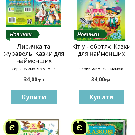
Новинки
Новинки
Лисичка та
Кіт у чоботях. Казки
журавель. Казки для
для найменших
найменших
Серія: Учимося з мамою
Серія: Учимося з мамою
34,00
34,00
грн
грн
Купити
Купити