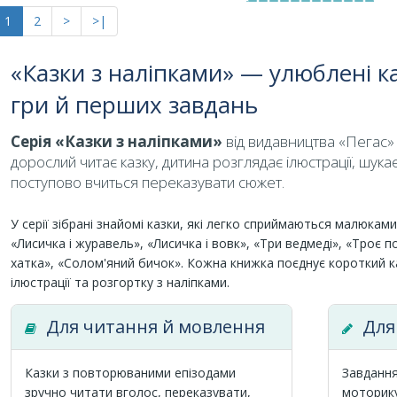
1
2
>
>|
«Казки з наліпками» — улюблені к
гри й перших завдань
Серія «Казки з наліпками»
від видавництва «Пегас» 
дорослий читає казку, дитина розглядає ілюстрації, шукає 
поступово вчиться переказувати сюжет.
У серії зібрані знайомі казки, які легко сприймаються малюкам
«Лисичка і журавель», «Лисичка і вовк», «Три ведмеді», «Троє п
хатка», «Солом'яний бичок». Кожна книжка поєднує короткий ка
ілюстрації та розгортку з наліпками.
Для читання й мовлення
Для 
Казки з повторюваними епізодами
Завдання
зручно читати вголос, переказувати,
моторику