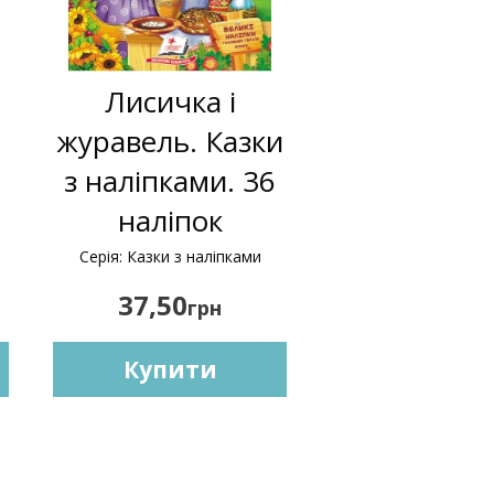
Лисичка і
журавель. Казки
з наліпками. 36
наліпок
Серія: Казки з наліпками
37,50
грн
Купити