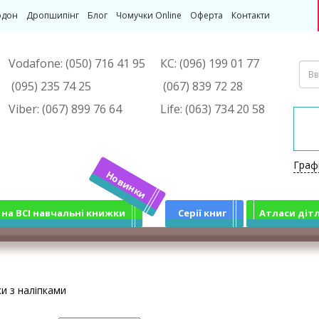
рдон
Дропшипінг
Блог
Чомучки Online
Оферта
Контакти
Vodafone:
(050) 716 41 95
КС:
(096) 199 01 77
(095) 235 74 25
(067) 839 72 28
Viber:
(067) 899 76 64
Life:
(063) 734 20 58
Граф
Новинки
 на ВСІ навчальні книжки
Серії книг
Атласи діт
и з наліпками