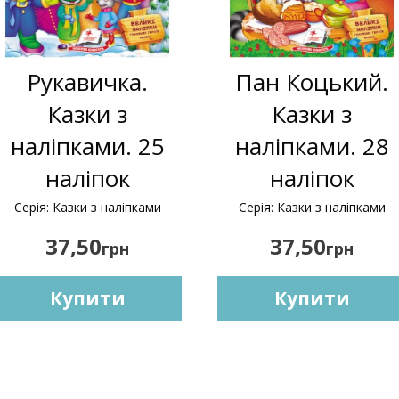
Рукавичка.
Пан Коцький.
Казки з
Казки з
наліпками. 25
наліпками. 28
наліпок
наліпок
Серія: Казки з наліпками
Серія: Казки з наліпками
37,50
37,50
грн
грн
Купити
Купити