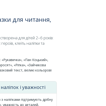
азки для читання,
створена для дітей 2–6 років:
героїв, клеїть наліпки та
и: «Рукавичка», «Пан Коцький»,
оросят», «Ріпка», «Зайчикова
зковий текст, великі кольорові
наліпок і уважності
 з наліпками підтримують дрібну
, уважність до деталей,