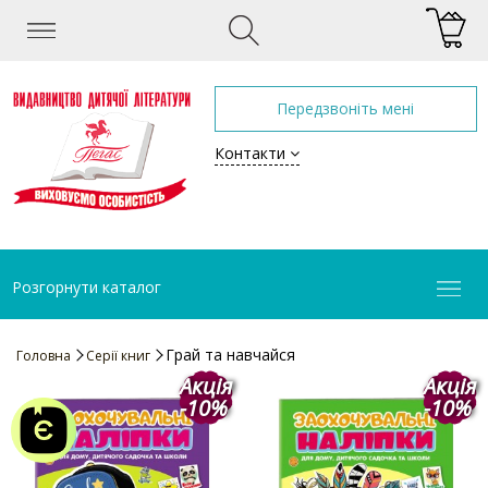
Передзвоніть мені
Контакти
Розгорнути каталог
Грай та навчайся
Головна
Серії книг
Акція
Акція
-10%
-10%