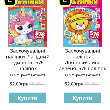
Заохочувальні
Заохочувальні
наліпки. Лагідний
наліпки.
єдиноріг. 576
Доброзичливе
наліпок
левеня. 576 наліпок
Серія: Грай та навчайся
Серія: Грай та навчайся
грн
58,00
грн
58,00
52,00
52,00
грн
грн
Купити
Купити