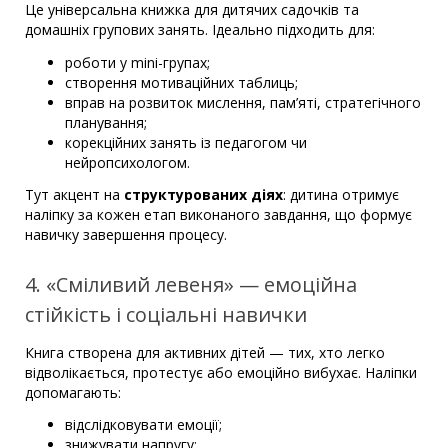
Це універсальна книжка для дитячих садочків та
домашніх групових занять. Ідеально підходить для:
роботи у mini-групах;
створення мотиваційних таблиць;
вправ на розвиток мислення, пам’яті, стратегічного
планування;
корекційних занять із педагогом чи
нейропсихологом.
Тут акцент на
структурованих діях
: дитина отримує
наліпку за кожен етап виконаного завдання, що формує
навичку завершення процесу.
4. «Сміливий левеня» — емоційна
стійкість і соціальні навички
Книга створена для активних дітей — тих, хто легко
відволікається, протестує або емоційно вибухає. Наліпки
допомагають:
відслідковувати емоції;
знижувати напругу;