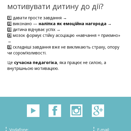
мотивувати дитину до дії?
1️⃣ давати просте завдання →
2️⃣ виконано —
наліпка як емоційна нагорода
→
3️⃣ дитина відчуває успіх →
4️⃣ мозок формує стійку асоціацію «навчання = приємно»
→
5️⃣ складніші завдання вже не викликають страху, опору
чи сором’язливості.
Це
сучасна педагогіка
, яка працює не силою, а
внутрішньою мотивацією.
Vodafone:
E-mail: