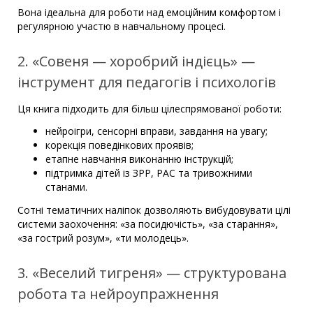
Вона ідеальна для роботи над емоційним комфортом і
регулярною участю в навчальному процесі.
2. «Совеня — хоробрий індієць» —
інструмент для педагогів і психологів
Ця книга підходить для більш цілеспрямованої роботи:
нейроігри, сенсорні вправи, завдання на увагу;
корекція поведінкових проявів;
етапне навчання виконанню інструкцій;
підтримка дітей із ЗРР, РАС та тривожними
станами.
Сотні тематичних наліпок дозволяють вибудовувати цілі
системи заохочення: «за посидючість», «за старання»,
«за гострий розум», «ти молодець».
3. «Веселий тигреня» — структурована
робота та нейроупражнення