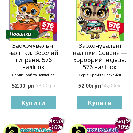
Новинки
Заохочувальні
Заохочувальні
наліпки. Веселий
наліпки. Совеня —
тигреня. 576
хоробрий індієць.
наліпок
576 наліпок
Серія: Грай та навчайся
Серія: Грай та навчайся
грн
58,00
грн
58,00
52,00
52,00
грн
грн
Купити
Купити
Акція
Акція
-10%
-10%