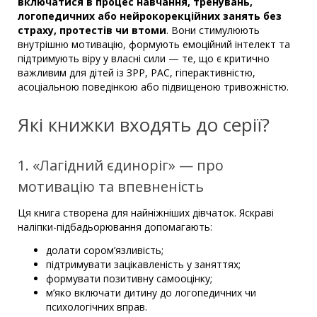
включатися в процес навчання, тренувань,
логопедичних або нейрокорекційних занять без
страху, протестів чи втоми
. Вони стимулюють
внутрішню мотивацію, формують емоційний інтелект та
підтримують віру у власні сили — те, що є критично
важливим для дітей із ЗРР, РАС, гіперактивністю,
асоціальною поведінкою або підвищеною тривожністю.
Які книжки входять до серії?
1. «Лагідний єдиноріг» — про
мотивацію та впевненість
Ця книга створена для найніжніших дівчаток. Яскраві
наліпки-підбадьорювання допомагають:
долати сором’язливість;
підтримувати зацікавленість у заняттях;
формувати позитивну самооцінку;
м’яко включати дитину до логопедичних чи
психологічних вправ.