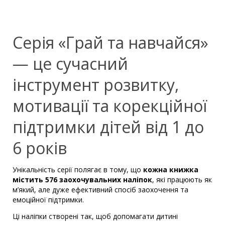
Серія «Грай та навчайся»
— це сучасний
інструмент розвитку,
мотивації та корекційної
підтримки дітей від 1 до
6 років
Унікальність серії полягає в тому, що
кожна книжка
містить 576 заохочувальних наліпок
, які працюють як
м’який, але дуже ефективний спосіб заохочення та
емоційної підтримки.
Ці наліпки створені так, щоб допомагати дитині