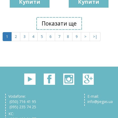
Купити
Купити
Показати ще
1
2
3
4
5
6
7
8
9
>
>|
Vodafone:
E-mail:
(050) 716 41 95
info@pegas.ua
(095) 235 74 25
КС: