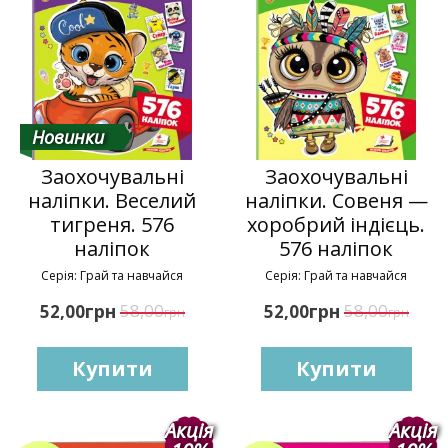
Новинки
Заохочувальні
Заохочувальні
наліпки. Веселий
наліпки. Совеня —
тигреня. 576
хоробрий індієць.
наліпок
576 наліпок
Серія: Грай та навчайся
Серія: Грай та навчайся
грн
58,00
грн
58,00
52,00
52,00
грн
грн
Купити
Купити
Акція
Акція