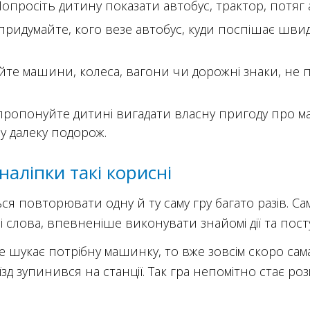
опросіть дитину показати автобус, трактор, потяг
придумайте, кого везе автобус, куди поспішає шви
йте машини, колеса, вагони чи дорожні знаки, не
ропонуйте дитині вигадати власну пригоду про ма
у далеку подорож.
наліпки такі корисні
ся повторювати одну й ту саму гру багато разів. С
 слова, впевненіше виконувати знайомі дії та пост
 шукає потрібну машинку, то вже зовсім скоро са
їзд зупинився на станції. Так гра непомітно стає р