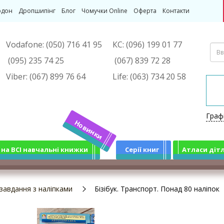
рдон
Дропшипінг
Блог
Чомучки Online
Оферта
Контакти
Vodafone:
(050) 716 41 95
КС:
(096) 199 01 77
(095) 235 74 25
(067) 839 72 28
Viber:
(067) 899 76 64
Life:
(063) 734 20 58
Граф
Новинки
 на ВСІ навчальні книжки
Серії книг
Атласи діт
 завдання з наліпками
Бізібук. Транспорт. Понад 80 наліпок