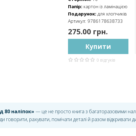
Папір:
картон із ламінацією
Подарунок:
для хлопчиків
Артикул:
9786178638733
275.00 грн.
Купити
0 відгуків
ад 80 наліпок»
— це не просто книга з багаторазовими налі
 говорити, рахувати, помічати деталі й разом відкривати ди