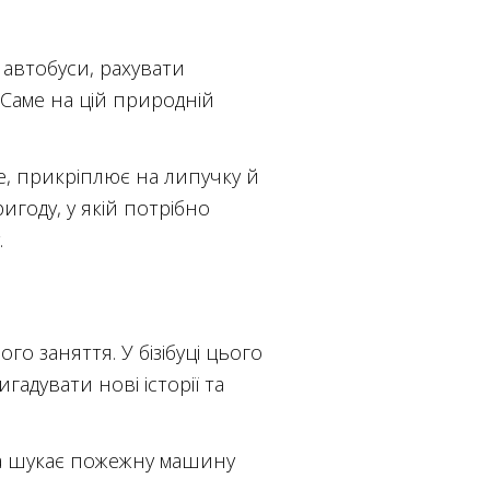
автобуси, рахувати
 Саме на цій природній
це, прикріплює на липучку й
году, у якій потрібно
.
о заняття. У бізібуці цього
адувати нові історії та
тра шукає пожежну машину