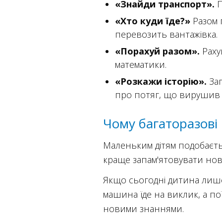
«Знайди транспорт».
П
«Хто куди їде?»
Разом 
перевозить вантажівка.
«Порахуй разом».
Раху
математики.
«Розкажи історію».
Зап
про потяг, що вирушив 
Чому багаторазові 
Маленьким дітям подобаєть
краще запам'ятовувати нові
Якщо сьогодні дитина лише
машина їде на виклик, а по
новими знаннями.