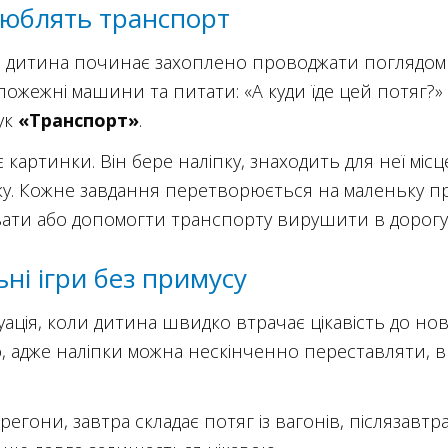
люблять транспорт
а дитина починає захоплено проводжати поглядом 
пожежні машини та питати: «А куди їде цей потяг?»
бук
«Транспорт»
.
картинки. Він бере наліпку, знаходить для неї міс
у. Кожне завдання перетворюється на маленьку при
вати або допомогти транспорту вирушити в дорогу
ні ігри без примусу
ація, коли дитина швидко втрачає цікавість до новог
, адже наліпки можна нескінченно переставляти, виг
регони, завтра складає потяг із вагонів, післязав