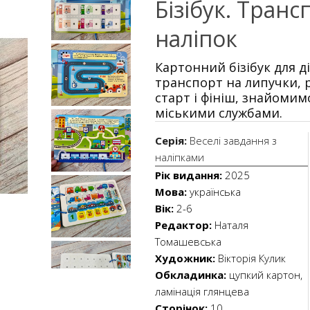
Бізібук. Транс
наліпок
Картонний бізібук для д
транспорт на липучки,
старт і фініш, знайомим
міськими службами.
Серія:
Веселі завдання з
наліпками
Рік видання:
2025
Мова:
українська
Вік:
2-6
Редактор:
Наталя
Томашевська
Художник:
Вікторія Кулик
Обкладинка:
цупкий картон,
ламінація глянцева
Сторінок:
10