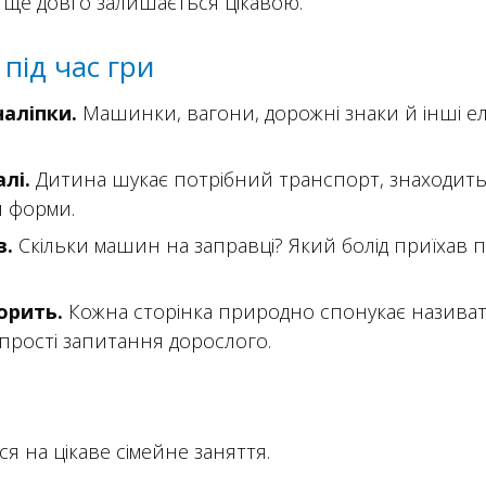
а ще довго залишається цікавою.
під час гри
наліпки.
Машинки, вагони, дорожні знаки й інші ел
лі.
Дитина шукає потрібний транспорт, знаходить
й форми.
в.
Скільки машин на заправці? Який болід приїхав п
орить.
Кожна сторінка природно спонукає назива
а прості запитання дорослого.
ся на цікаве сімейне заняття.