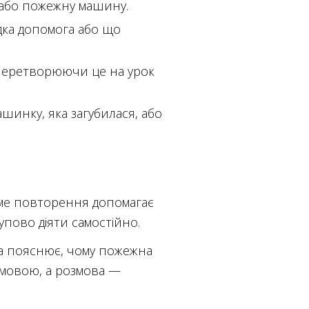
 або пожежну машину.
дка допомога або що
 перетворюючи це на урок
шинку, яка загубилася, або
аме повторення допомагає
упово діяти самостійно.
ма пояснює, чому пожежна
озмовою, а розмова —