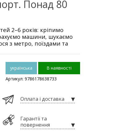
порт. Понад 80
ітей 2–6 років: кріпимо
 рахуємо машини, шукаємо
ося з метро, поїздами та
українська
В наявності
Артикул: 9786178638733
Оплата і доставка
Гарантії та
повернення