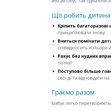
або автобус. Так одна книг
Що робить дитина 
Кріпить багаторазові 
прикріплювати знову.
Вчиться помічати дета
співвідносить кольори 
Рахує без нудних впра
потязі?
Поступово більше гов
свої дії та відповідати н
Граємо разом
Бізібук легко перетворюєть