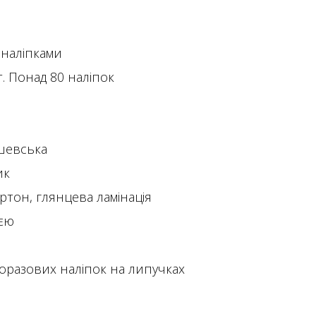
 наліпками
т. Понад 80 наліпок
шевська
ик
ртон, глянцева ламінація
ією
оразових наліпок на липучках