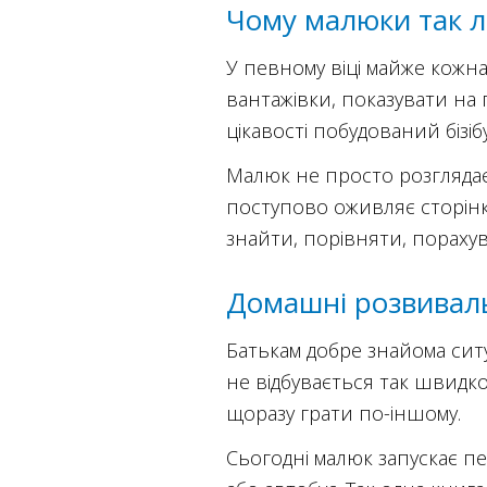
Чому малюки так 
У певному віці майже кожн
вантажівки, показувати на 
цікавості побудований бізі
Малюк не просто розглядає 
поступово оживляє сторінк
знайти, порівняти, пораху
Домашні розвиваль
Батькам добре знайома ситу
не відбувається так швидко
щоразу грати по-іншому.
Сьогодні малюк запускає пе