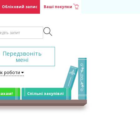
Обліковий запис
Ваші покупки
Передзвоніть
мені
ік роботи
лахам!
Спільні закупівлі