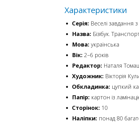
Характеристики
Серія:
Веселі завдання з
Назва:
Бізібук. Транспор
Мова:
українська
Вік:
2–6 років
Редактор:
Наталя Тома
Художник:
Вікторія Кул
Обкладинка:
цупкий ка
Папір:
картон із ламінац
Сторінок:
10
Наліпки:
понад 80 багат