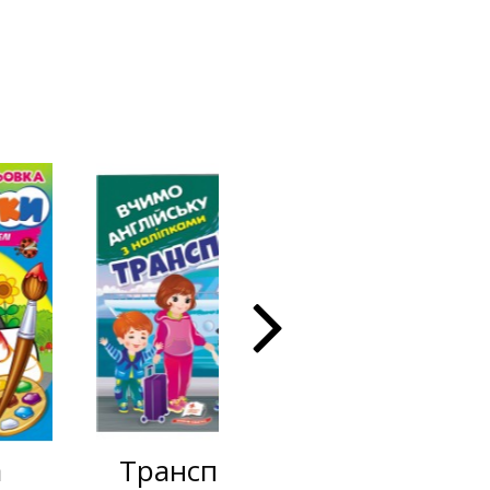
Транспорт.
Бізібук.