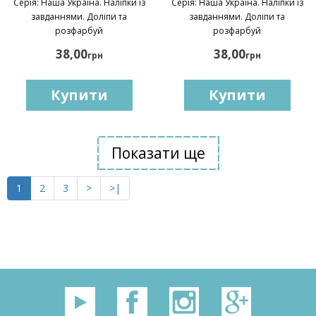
Серія: Наша Україна. Наліпки із
Серія: Наша Україна. Наліпки із
завданнями. Доліпи та
завданнями. Доліпи та
розфарбуй
розфарбуй
38,00
38,00
грн
грн
Купити
Купити
Показати ще
1
2
3
>
>|