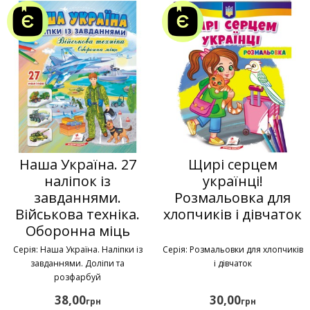
Наша Україна. 27
Щирі серцем
наліпок із
українці!
завданнями.
Розмальовка для
Військова техніка.
хлопчиків і дівчаток
Оборонна міць
Серія: Наша Україна. Наліпки із
Серія: Розмальовки для хлопчиків
завданнями. Доліпи та
і дівчаток
розфарбуй
38,00
30,00
грн
грн