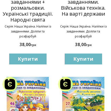
завданнями +
завданнями.
розмальовки.
Військова техніка.
Українські традиціїї.
На варті держави
Народні свята
Серія: Наша Україна. Наліпки із
Серія: Наша Україна. Наліпки із
завданнями. Доліпи та
завданнями. Доліпи та
розфарбуй
розфарбуй
38,00
38,00
грн
грн
Купити
Купити