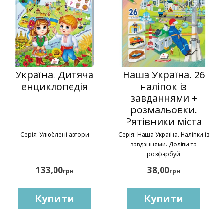
Україна. Дитяча
Наша Україна. 26
енциклопедія
наліпок із
завданнями +
розмальовки.
Рятівники міста
Серія: Улюблені автори
Серія: Наша Україна. Наліпки із
завданнями. Доліпи та
розфарбуй
133,00
38,00
грн
грн
Купити
Купити