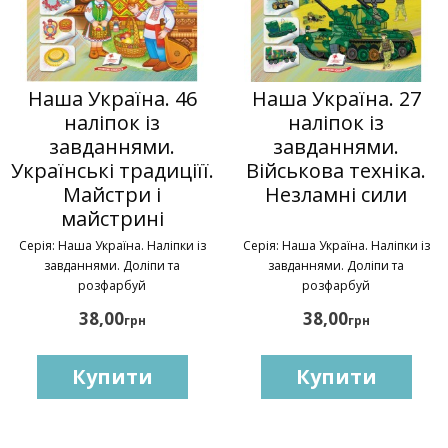
Наша Україна. 46
Наша Україна. 27
наліпок із
наліпок із
завданнями.
завданнями.
Українські традиціїї.
Військова техніка.
Майстри і
Незламні сили
майстрині
Серія: Наша Україна. Наліпки із
Серія: Наша Україна. Наліпки із
завданнями. Доліпи та
завданнями. Доліпи та
розфарбуй
розфарбуй
38,00
38,00
грн
грн
Купити
Купити