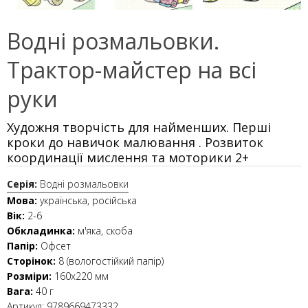
Водні розмальовки.
Трактор-майстер на всі
руки
Художня творчість для найменших. Перші
кроки до навичок малювання . Розвиток
координації мислення та моторики 2+
Серія:
Водні розмальовки
Мова:
українська, російська
Вік:
2-6
Обкладинка:
м'яка, скоба
Папір:
Офсет
Сторінок:
8 (вологостійкий папір)
Розміри:
160х220 мм
Вага:
40 г
Артикул:
9789669473332