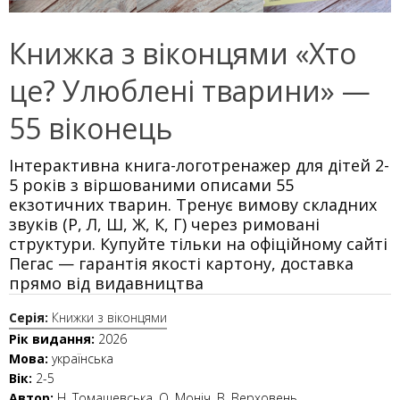
Книжка з віконцями «Хто
це? Улюблені тварини» —
55 віконець
Інтерактивна книга-логотренажер для дітей 2-
5 років з віршованими описами 55
екзотичних тварин. Тренує вимову складних
звуків (Р, Л, Ш, Ж, К, Г) через римовані
структури. Купуйте тільки на офіційному сайті
Пегас — гарантія якості картону, доставка
прямо від видавництва
Серія:
Книжки з віконцями
Рік видання:
2026
Мова:
українська
Вік:
2-5
Автор:
Н. Томашевська, О. Моніч, В. Верховень