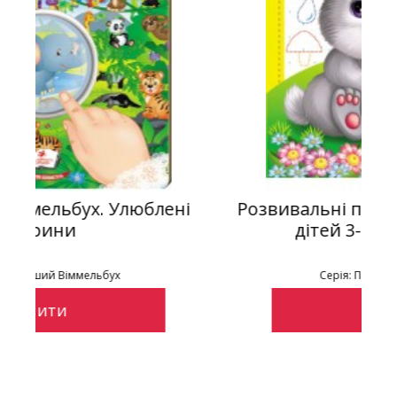
ені
Розвивальні прописи + завдання дл
дітей 3-4 років. Зайченя
Серія: Прописи із завданнями
Купити