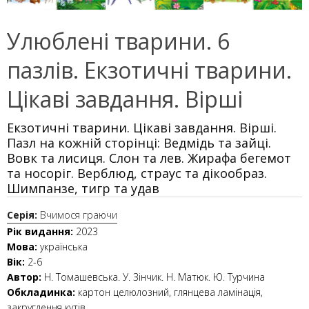
Улюблені тварини. 6
пазлів. Екзотичні тварини.
Цікаві завдання. Вірші
Екзотичні тварини. Цікаві завдання. Вірші.
Пазл на кожній сторінці: Ведмідь та зайці.
Вовк та лисиця. Слон та лев. Жирафа бегемот
та носоріг. Верблюд, страус та дікообраз.
Шимпанзе, тигр та удав
Серія:
Вчимося граючи
Рік видання:
2023
Мова:
українська
Вік:
2-6
Автор:
Н. Томашевська. У. Зінчик. Н. Матюк. Ю. Турчина
Обкладинка:
картон целюлозний, глянцева ламінація,
закруглення кутів