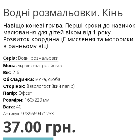
Водні розмальовки. Кінь
Навіщо коневі грива. Перші кроки до навичок
малювання для дітей віком від 1 року.
Розвиток координації мислення та моторики
в ранньому віці
Серія:
Водні розмальовки
Мова:
українська, російська
Вік:
2-6
Обкладинка:
м'яка, скоба
Сторінок:
8 (вологостійкий папір)
Папір:
Офсет
Розміри:
160х220 мм
Вага:
40 г
Артикул:
9789669471253
37.00 грн.