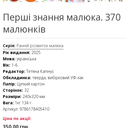
Перші знання малюка. 370
малюнків
Серія:
Ранній розвиток малюка
Рік видання:
2025
Мова:
українська
Вік:
1-6
Редактор:
Тетяна Капінус
Обкладинка:
тверда, вибірковий УФ-лак
Папір:
Цупкий картон
Сторінок:
32
Розміри:
240x320 мм
Вага:
1кг 134 г
Артикул:
9786178405410
Ціна по акції:
350.00 грн.