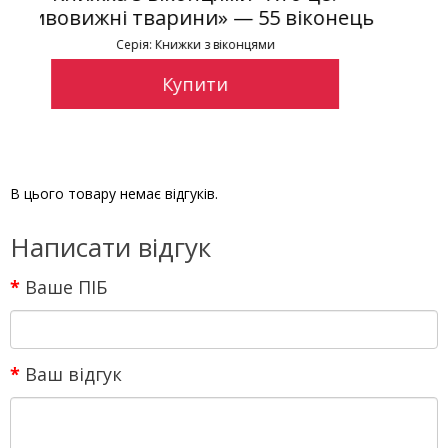
55 віконець
Дивовижні тварини» — 55 в
ями
Серія: Книжки з віконцями
Купити
В цього товару немає відгуків.
Написати відгук
Ваше ПІБ
Ваш відгук