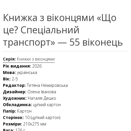
Книжка з віконцями «Що
це? Спеціальний
транспорт» — 55 віконець
Серія:
Книжки з віконцями
Рік видання:
2026
Мова:
українська
Вік:
2-5
Редактор:
Тетяна Немировська
Дизайнер:
Олена Іванова
Художник:
Наталія Дешко
Обкладинка:
цупкий картон
Папір:
Картон
Сторінок:
10 (цупкий картон)
Розміри:
210x275 мм
Вага:
176 г