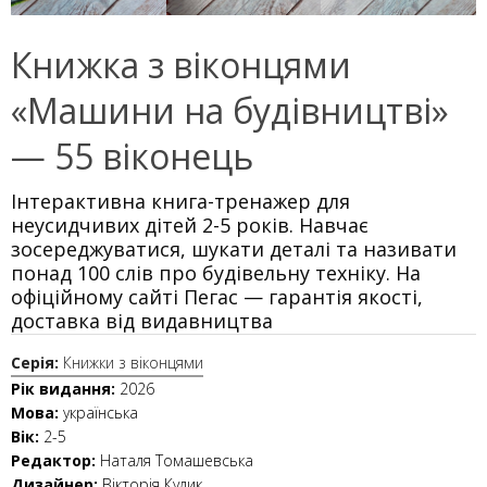
Книжка з віконцями
«Машини на будівництві»
— 55 віконець
Інтерактивна книга-тренажер для
неусидчивих дітей 2-5 років. Навчає
зосереджуватися, шукати деталі та називати
понад 100 слів про будівельну техніку. На
офіційному сайті Пегас — гарантія якості,
доставка від видавництва
Серія:
Книжки з віконцями
Рік видання:
2026
Мова:
українська
Вік:
2-5
Редактор:
Наталя Томашевська
Дизайнер:
Вікторія Кулик