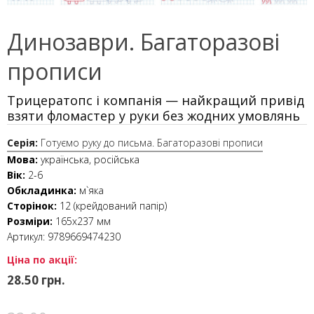
Динозаври. Багаторазові
прописи
Трицератопс і компанія — найкращий привід
взяти фломастер у руки без жодних умовлянь
Серія:
Готуємо руку до письма. Багаторазові прописи
Мова:
українська, російська
Вік:
2-6
Обкладинка:
м`яка
Сторінок:
12 (крейдований папір)
Розміри:
165х237 мм
Артикул:
9789669474230
Ціна по акції:
28.50 грн.