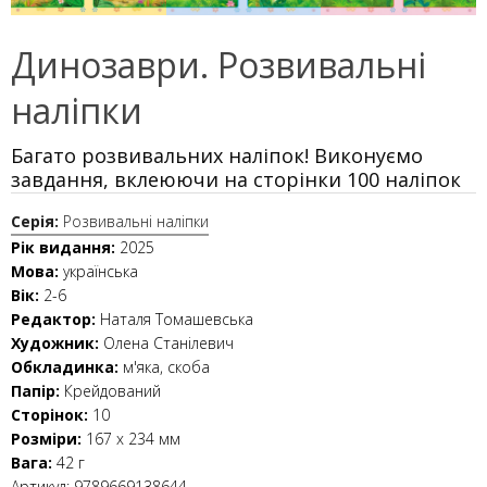
Динозаври. Розвивальні
наліпки
Багато розвивальних наліпок! Виконуємо
завдання, вклеюючи на сторінки 100 наліпок
Серія:
Розвивальні наліпки
Рік видання:
2025
Мова:
українська
Вік:
2-6
Редактор:
Наталя Томашевська
Художник:
Олена Станілевич
Обкладинка:
м'яка, скоба
Папір:
Крейдований
Сторінок:
10
Розміри:
167 х 234 мм
Вага:
42 г
Артикул:
9789669138644