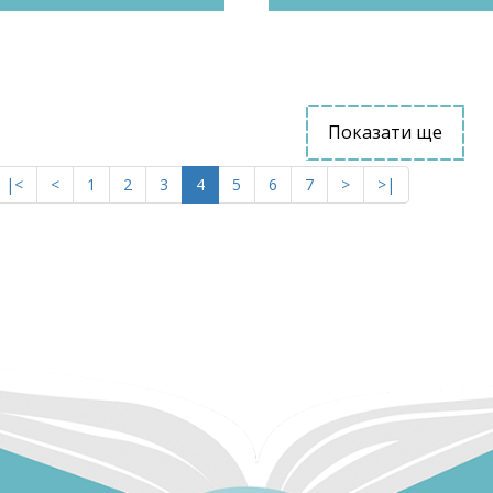
Показати ще
|<
<
1
2
3
4
5
6
7
>
>|