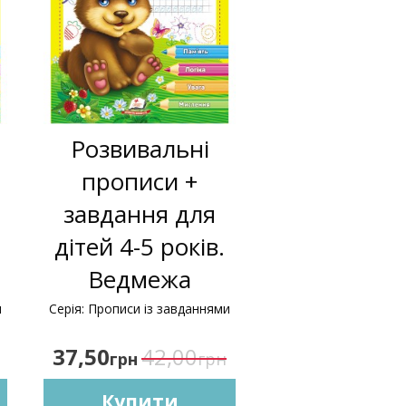
Розвивальні
прописи +
завдання для
дітей 4-5 років.
Ведмежа
и
Серія: Прописи із завданнями
37,50
42,00
грн
грн
Купити