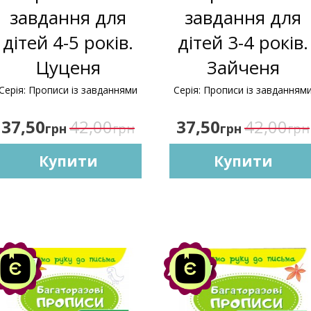
завдання для
завдання для
дітей 4-5 років.
дітей 3-4 років.
Цуценя
Зайченя
Серія: Прописи із завданнями
Серія: Прописи із завданням
37,50
42,00
37,50
42,00
грн
грн
грн
грн
Купити
Купити
Акція
Акція
-10%