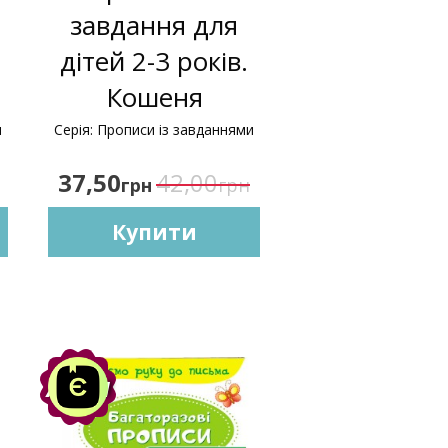
завдання для
дітей 2-3 років.
Кошеня
и
Серія: Прописи із завданнями
37,50
42,00
грн
грн
Купити
Акція