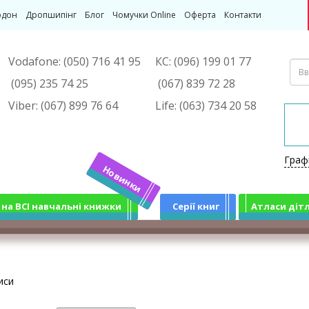
рдон
Дропшипінг
Блог
Чомучки Online
Оферта
Контакти
Vodafone:
(050) 716 41 95
КС:
(096) 199 01 77
(095) 235 74 25
(067) 839 72 28
Viber:
(067) 899 76 64
Life:
(063) 734 20 58
Граф
Новинки
 на ВСІ навчальні книжки
Серії книг
Атласи діт
иси