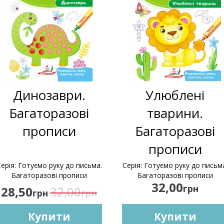
Динозаври.
Улюблені
Багаторазові
тварини.
прописи
Багаторазові
прописи
ерія: Готуємо руку до письма.
Серія: Готуємо руку до письм
Багаторазові прописи
Багаторазові прописи
32,00
грн
28,50
32,00
грн
грн
Купити
Купити