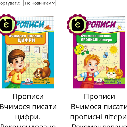
ортувати:
Акція
Акція
-10%
-10%
Прописи
Прописи
Вчимося писати
Вчимося писат
цифри.
прописні літери
Рекомендовано
Рекомендован