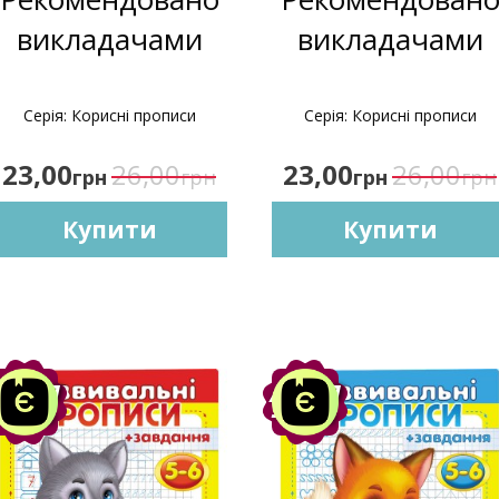
викладачами
викладачами
Серія: Корисні прописи
Серія: Корисні прописи
23,00
26,00
23,00
26,00
грн
грн
грн
грн
Купити
Купити
Акція
Акція
-10%
-10%