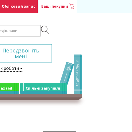
Обліковий запис
Ваші покупки
Передзвоніть
мені
ік роботи
лахам!
Спільні закупівлі