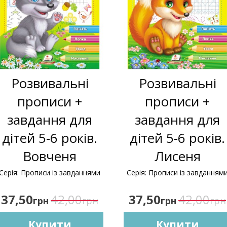
Розвивальні
Розвивальні
прописи +
прописи +
завдання для
завдання для
дітей 5-6 років.
дітей 5-6 років.
Вовченя
Лисеня
Серія: Прописи із завданнями
Серія: Прописи із завданням
37,50
42,00
37,50
42,00
грн
грн
грн
грн
Купити
Купити