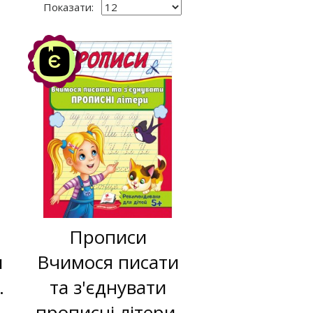
Показати:
Акція
-10%
Прописи
и
Вчимося писати
.
та з'єднувати
о
прописні літери.