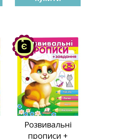
Акція
-10%
Розвивальні
прописи +