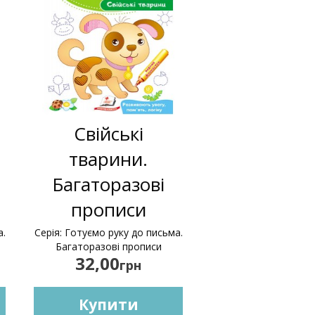
Свійські
тварини.
Багаторазові
прописи
а.
Серія: Готуємо руку до письма.
Багаторазові прописи
32,00
грн
Купити