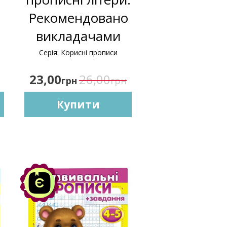
Рекомендовано
викладачами
Серія: Корисні прописи
23,00
26,00
грн
грн
Купити
Акція
-10%