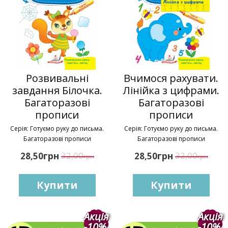
Розвивальні
Вчимося рахувати.
завдання Білочка.
Лінійка з цифрами.
Багаторазові
Багаторазові
прописи
прописи
Серія: Готуємо руку до письма.
Серія: Готуємо руку до письма.
Багаторазові прописи
Багаторазові прописи
грн
32,00
грн
32,00
28,50
28,50
грн
грн
Купити
Купити
Акція
Акція
-10%
-10%