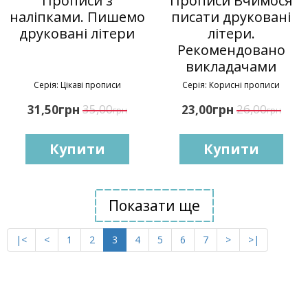
Прописи з
Прописи Вчимося
наліпками. Пишемо
писати друковані
друковані літери
літери.
Рекомендовано
викладачами
Серія: Цікаві прописи
Серія: Корисні прописи
грн
35,00
грн
26,00
31,50
23,00
грн
грн
Купити
Купити
Показати ще
|<
<
1
2
3
4
5
6
7
>
>|