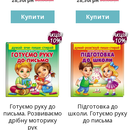
28,50
28,50
грн
грн
Купити
Купити
Акція
Акція
-10%
-10%
Готуємо руку до
Підготовка до
письма. Розвиваємо
школи. Готуємо руку
дрібну моторику
до письма
рук