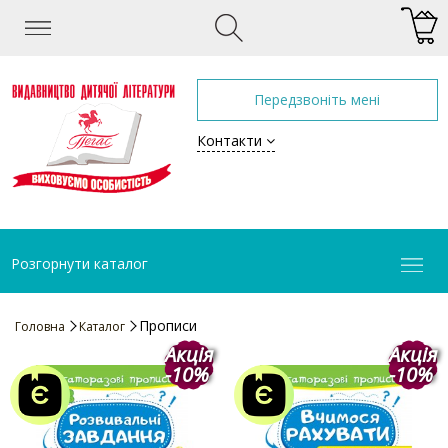
Передзвоніть мені
Контакти
Розгорнути каталог
Прописи
Головна
Каталог
Акція
Акція
-10%
-10%