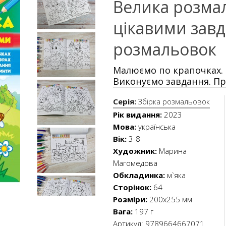
Велика розма
цікавими завд
розмальовок
Малюємо по крапочках. 
Виконуємо завдання. П
Серія:
Збірка розмальовок
Рік видання:
2023
Мова:
українська
Вік:
3-8
Художник:
Марина
Магомедова
Обкладинка:
м`яка
Сторінок:
64
Розміри:
200х255 мм
Вага:
197 г
Артикул:
9789664667071