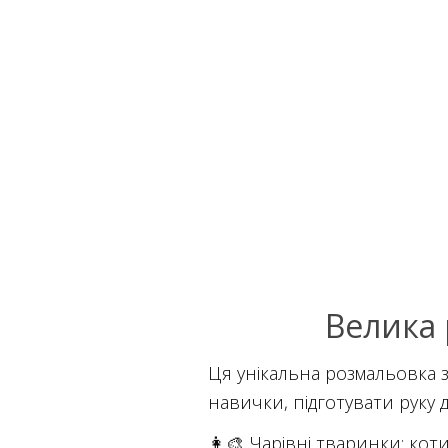
Велика 
Ця унікальна розмальовка
навички, підготувати руку 
👩‍🎨 Чарівні тваринки: кот