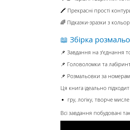
🖍 Прекрасні прості контури
🌈 Підказки-зразки з коль
📖 Збірка розмальо
📌 Завдання на з'єднання 
📌 Головоломки та лабірин
📌 Розмальовки за номерам
Ця книга ідеально підходит
гру, логіку, творче мисл
Всі завдання побудовані та