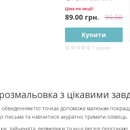
Ціна по акції:
89.00 грн.
99,50
Купити
0 відгуків
розмальовка з цікавими за
 з обведенням по точках допоможе малюкам покра
до письма та навчитися акуратно тримати олівець.
ики, зайченята, ведмедики та інші веселі персонажі;