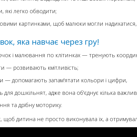
, які легко обводити;
оровими картинками, щоб малюки могли надихатися,
вок, яка навчає через гру!
точок і малювання по клітинках — тренують коорди
ти — розвивають кмітливість;
и — допомагають запам'ятати кольори і цифри,
ь для дошкільнят, адже вона об'єднує кілька важли
ення та дрібну моторику.
к, щоб дитина не просто виконувала їх, а отримува