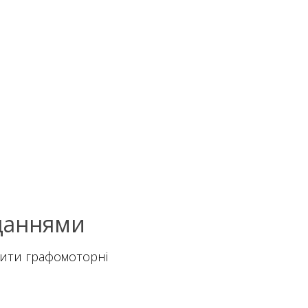
вданнями
щити графомоторні