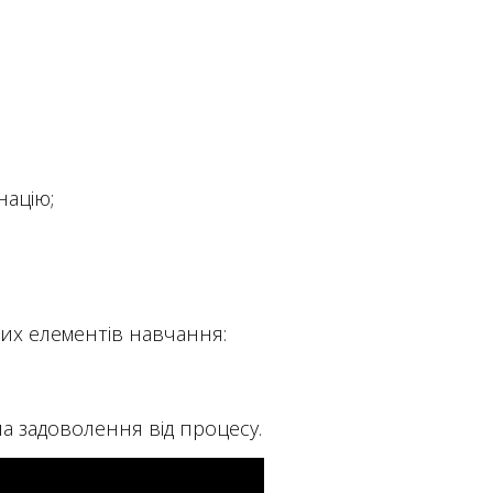
націю;
вих елементів навчання:
ла задоволення від процесу.