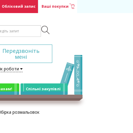
Обліковий запис
Ваші покупки
Передзвоніть
мені
ік роботи
лахам!
Спільні закупівлі
Збірка розмальовок