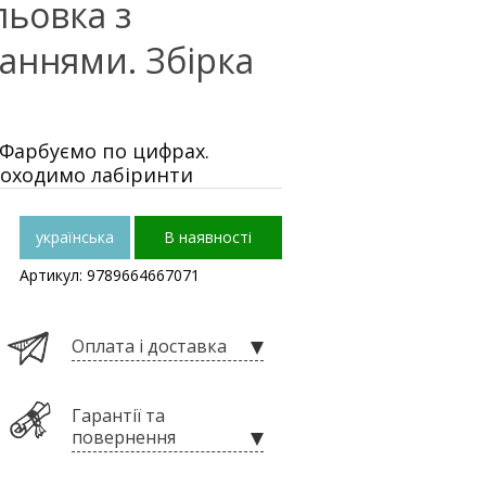
льовка з
аннями. Збірка
Фарбуємо по цифрах.
роходимо лабіринти
українська
В наявності
Артикул: 9789664667071
Оплата і доставка
Гарантії та
повернення