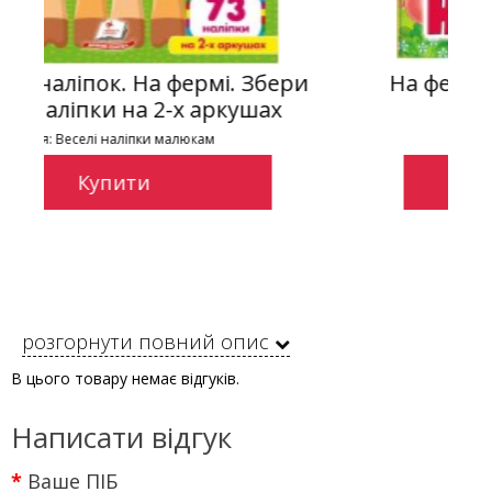
 Збери
На фермі. Навколишній світ для
ушах
малюків
Серія: Веселі оченята
Купити
розгорнути повний опис
В цього товару немає відгуків.
Написати відгук
Ваше ПІБ