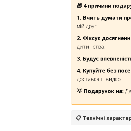
🎁 4 причини пода
1. Вчить думати пр
мій друг.
2. Фіксує досягненн
дитинства.
3. Будує впевненіст
4. Купуйте без пос
доставка швидко.
💡 Подарунок на:
Де
📋 Технічні характ