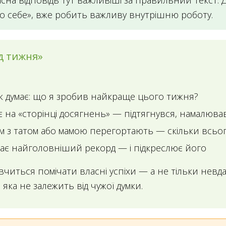
ласна відповідь тут важливіші за правильний текст. 
ро себе», вже робить важливу внутрішню роботу.
д тижня»
думає: що я зробив найкраще цього тижня?
 на «сторінці досягнень» — підтягнувся, намалював
ом з татом або мамою перегортають — скільки всьо
ає найголовніший рекорд — і підкреслює його
читься помічати власні успіхи — а не тільки невда
 яка не залежить від чужої думки.