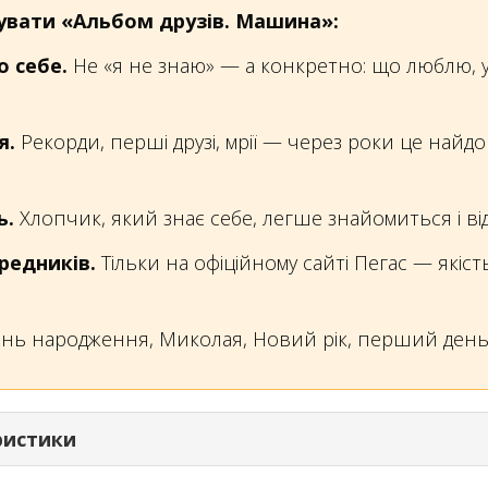
рувати «Альбом друзів. Машина»:
о себе.
Не «я не знаю» — а конкретно: що люблю, у
я.
Рекорди, перші друзі, мрії — через роки це найд
ь.
Хлопчик, який знає себе, легше знайомиться і ві
ередників.
Тільки на офіційному сайті Пегас — якіст
нь народження, Миколая, Новий рік, перший день 
еристики