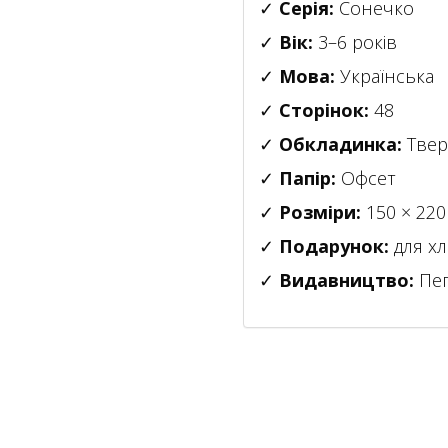
✓
Серія:
Сонечко
✓
Вік:
3–6 років
✓
Мова:
Українська
✓
Сторінок:
48
✓
Обкладинка:
Твер
✓
Папір:
Офсет
✓
Розміри:
150 × 220
✓
Подарунок:
для хл
✓
Видавництво:
Пег