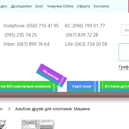
рдон
Дропшипінг
Блог
Чомучки Online
Оферта
Контакти
Vodafone:
(050) 716 41 95
КС:
(096) 199 01 77
(095) 235 74 25
(067) 839 72 28
Viber:
(067) 899 76 64
Life:
(063) 734 20 58
Граф
Новинки
 на ВСІ навчальні книжки
Серії книг
Атласи діт
ко
Альбом друзів для хлопчиків. Машина