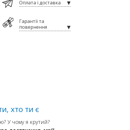
Оплата і доставка
Гарантії та
повернення
, хто ти є
ю? У чому я крутий?