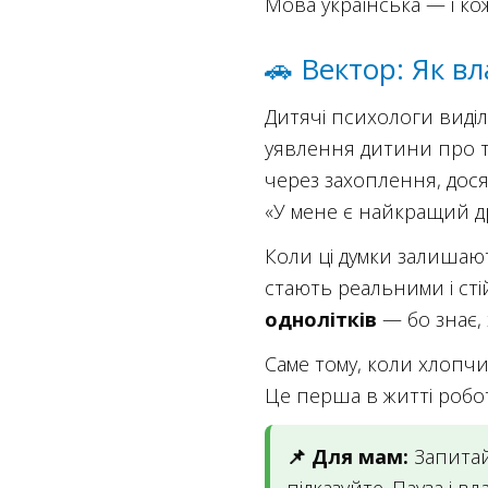
Мова українська — і ко
🚗 Вектор: Як в
Дитячі психологи виді
уявлення дитини про т
через захоплення, дося
«У мене є найкращий д
Коли ці думки залишают
стають реальними і ст
однолітків
— бо знає, 
Саме тому, коли хлопчи
Це перша в житті робот
📌 Для мам:
Запитай