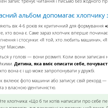
жен запис тренує читання і письмо без жодного пр
ласний альбом допомагає хлопчику 
ляють вік 4-6 років як критичний для формування
«
е, хто вона є. Саме зараз хлопчик вперше починає 
гнення і стосунки: «Я той, хто любить машини», «Я т
руг Максим».
ься у голові — вони розмиті. Коли вони записані 
ійкими.
Дитина, яка вміє описати себе, почуває
хто вона є і що може запропонувати у дружбі.
к вклеює фото машини або записує свій рекорд — ц
а з власною ідентичністю.
те хлопчика: «Що б ти хотів написати про себе пе