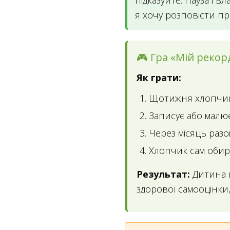
підказуйте. Пауза і в
я хочу розповісти п
🎮 Гра «Мій рекор
Як грати:
Щотижня хлопчик 
Записує або малює
Через місяць раз
Хлопчик сам обир
Результат:
Дитина в
здорової самооцінки,