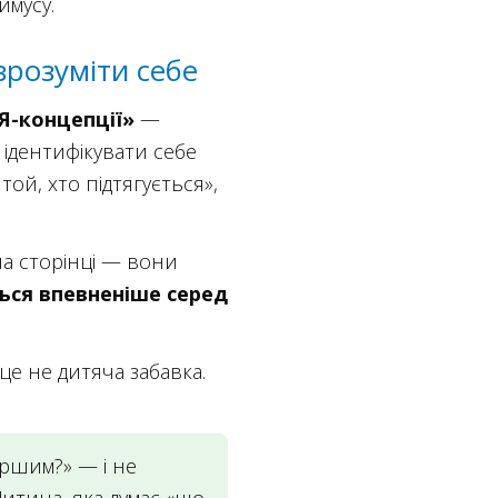
имусу.
зрозуміти себе
Я-концепції»
—
ідентифікувати себе
ой, хто підтягується»,
на сторінці — вони
ться впевненіше серед
е не дитяча забавка.
ршим?» — і не