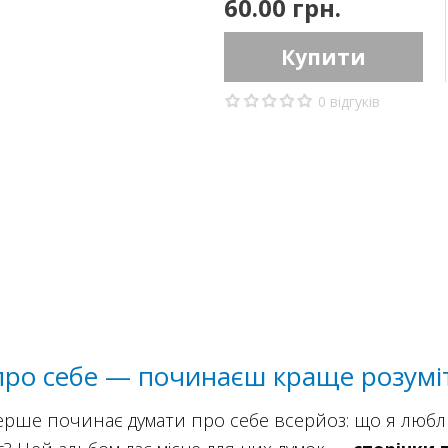
60.00 грн.
Купити
0 відгуків
ро себе — починаєш краще розуміти
перше починає думати про себе всерйоз: що я любл