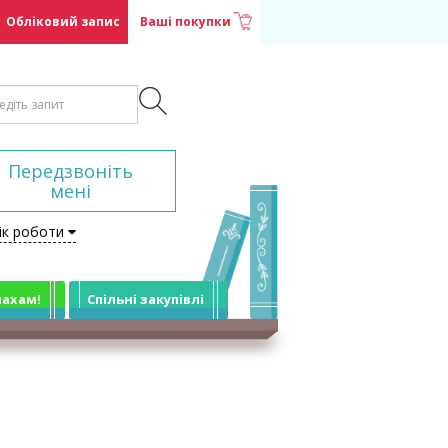
Обліковий запис
Ваші покупки
Передзвоніть
мені
ік роботи
лахам!
Спільні закупівлі