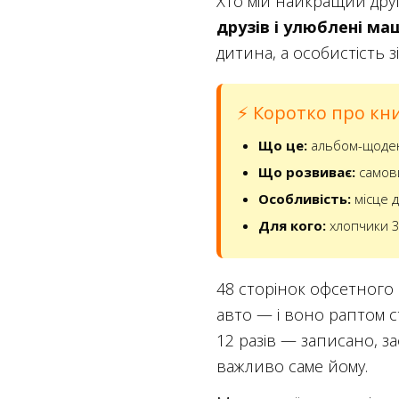
Хто мій найкращий друг
друзів і улюблені м
дитина, а особистість з
⚡ Коротко про кни
Що це:
альбом-щоденн
Що розвиває:
самови
Особливість:
місце д
Для кого:
хлопчики 3–
48 сторінок офсетного 
авто — і воно раптом с
12 разів — записано, за
важливо саме йому.