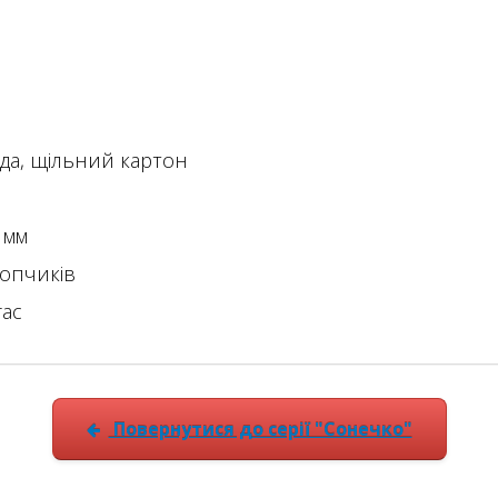
да, щільний картон
 мм
опчиків
ас
Повернутися до серії "Сонечко"