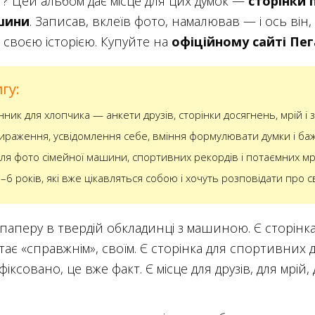
? Цей альбом дає місце для цих думок —
сторінки 
ашини
. Записав, вклеїв фото, намалював — і ось він
і своєю історією. Купуйте на
офіційному сайті Пег
гу:
ик для хлопчика — анкети друзів, сторінки досягнень, мрій і
раження, усвідомлення себе, вміння формулювати думки і ба
ля фото сімейної машини, спортивних рекордів і потаємних мр
6 років, які вже цікавляться собою і хочуть розповідати про с
паперу в твердій обкладинці з машиною. Є сторінк
тає «справжнім», своїм. Є сторінка для спортивних 
фіксовано, це вже факт. Є місце для друзів, для мрій,