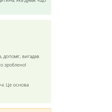
Дитина, яка думає «що
, допоміг, вигадав
го зроблено!
чі. Це основа