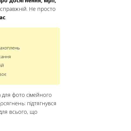
про досягнення, мрії,
, справжній. Не просто
ас
.
 захоплень
жання
ій
воє
а для фото сімейного
досягнень: підтягнувся
 для всього, що