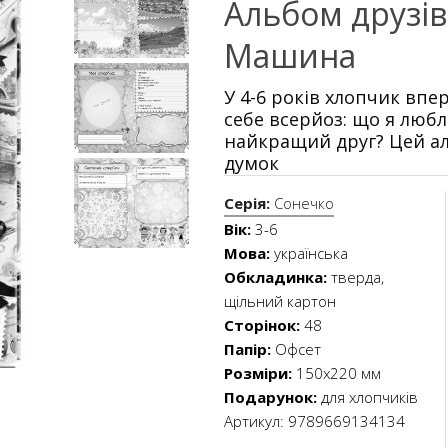
Альбом друзів
Машина
У 4-6 років хлопчик вп
себе всерйоз: що я любл
найкращий друг? Цей ал
думок
Серія:
Сонечко
Вік:
3-6
Мова:
українська
Обкладинка:
тверда,
щільний картон
Сторінок:
48
Папір:
Офсет
Розміри:
150х220 мм
Подарунок:
для хлопчиків
Артикул:
9789669134134