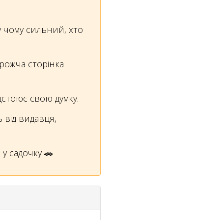
 чому сильний, хто
орожча сторінка
дстоює свою думку.
ь від видавця,
у садочку 🚗