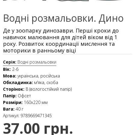
Водні розмальовки. Дино
Де у зоопарку динозаври. Перші кроки до
навичок малювання для дітей віком від 1
року. Розвиток координації мислення та
моторики в ранньому віці
Серія:
Водні розмальовки
Вік:
2-6
Мова:
українська, російська
Обкладинка:
м'яка, скоба
Сторінок:
8 (вологостійкий папір)
Папір:
Офсет
Розміри:
160х220 мм
Вага:
40 г
Артикул:
9789669471345
37.00 грн.