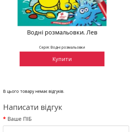
и. Лев
Водні розмальовки. Де
овки
Серія: Водні розмальовки
Купити
В цього товару немає відгуків.
Написати відгук
Ваше ПІБ