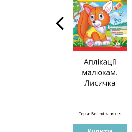
Водні
Аплікації
розмальовки.
малюкам.
Веселий
Лисичка
Їжачок
Серія: Водні розмальовки
Серія: Веселі заняття
Купити
Купити