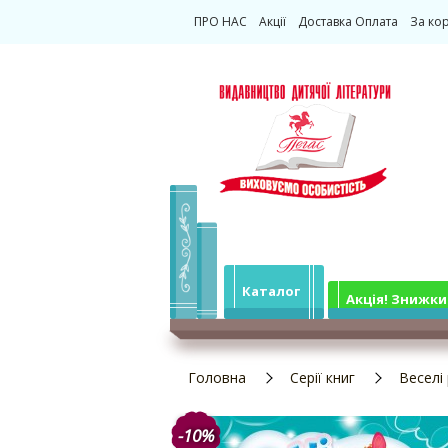
ПРО НАС
Акції
Доставка Оплата
За ко
Каталог
Акція! Знижки
Головна
Серії книг
Веселі
-10%