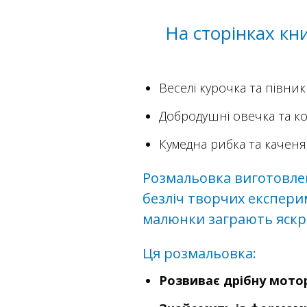
На сторінках к
Веселі курочка та півник
Добродушні овечка та кор
Кумедна рибка та каченя
Розмальовка виготовле
безліч творчих експери
малюнки заграють яскр
Ця розмальовка:
Розвиває дрібну мото