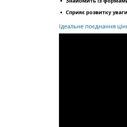
Знайомить із формам
Сприяє розвитку уваги
Ідеальне поєднання цін