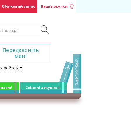
Обліковий запис
Ваші покупки
Передзвоніть
мені
ік роботи
лахам!
Спільні закупівлі