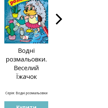
Водні
Аплікації
розмальовки.
малюкам.
Веселий
Лисичка
Їжачок
Серія: Водні розмальовки
Серія: Веселі заняття
Купити
Купити