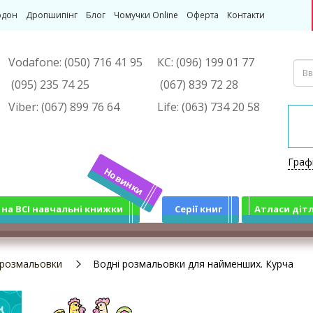
рдон
Дропшипінг
Блог
Чомучки Online
Оферта
Контакти
Vodafone:
(050) 716 41 95
КС:
(096) 199 01 77
(095) 235 74 25
(067) 839 72 28
Viber:
(067) 899 76 64
Life:
(063) 734 20 58
Граф
Новинки
 на ВСІ навчальні книжки
Серії книг
Атласи діт
 розмальовки
Водні розмальовки для найменших. Курча