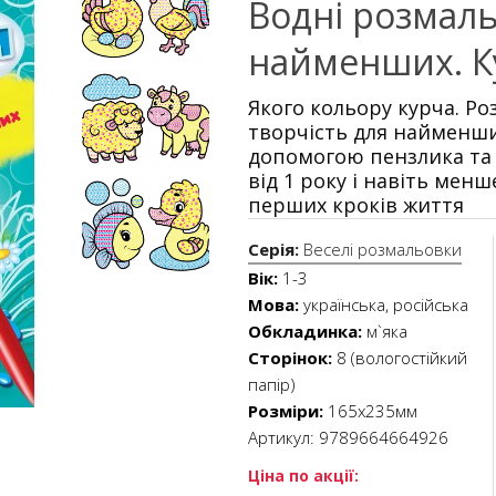
Водні розмал
найменших. К
Якого кольору курча. Ро
творчість для найменши
допомогою пензлика та 
від 1 року і навіть мен
перших кроків життя
Серія:
Веселі розмальовки
Вік:
1-3
Мова:
українська, російська
Обкладинка:
м`яка
Сторінок:
8 (вологостійкий
папір)
Розміри:
165x235мм
Артикул:
9789664664926
Ціна по акції: