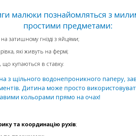
ниги малюки познайомляться з мили
простими предметами:
 на затишному гнізді з яйцями;
івка, які живуть на фермі;
, що купаються в ставку.
на з щільного водонепроникного паперу, за
ментів. Дитина може просто використовувати
авими кольорами прямо на очах!
рику та координацію рухів
;