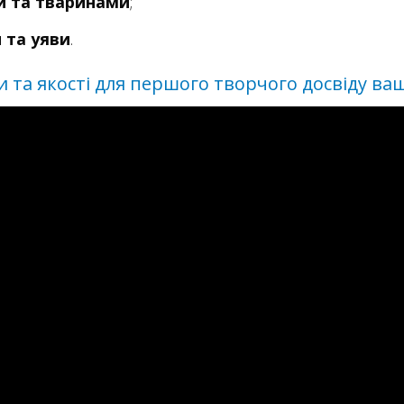
и та тваринами
;
 та уяви
.
и та якості для першого творчого досвіду ва