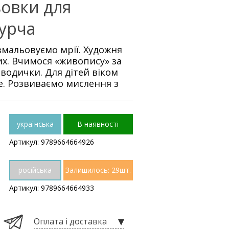
ьовки для
урча
змальовуємо мрії. Художня
х. Вчимося «живопису» за
водички. Для дітей віком
ше. Розвиваємо мислення з
українська
В наявності
Артикул: 9789664664926
російська
Залишилось: 29шт.
Артикул: 9789664664933
Оплата і доставка