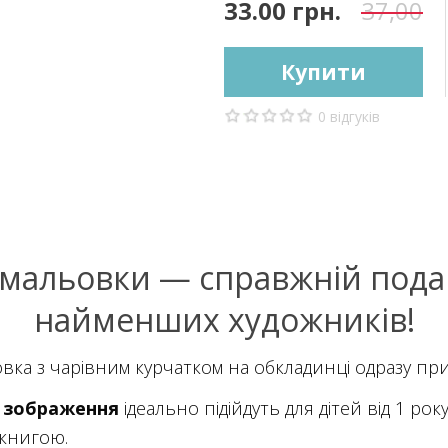
33.00 грн.
37,00
Купити
0 відгуків
змальовки — справжній пода
найменших художників!
вка з чарівним курчатком на обкладинці одразу при
і зображення
ідеально підійдуть для дітей від 1 ро
книгою.