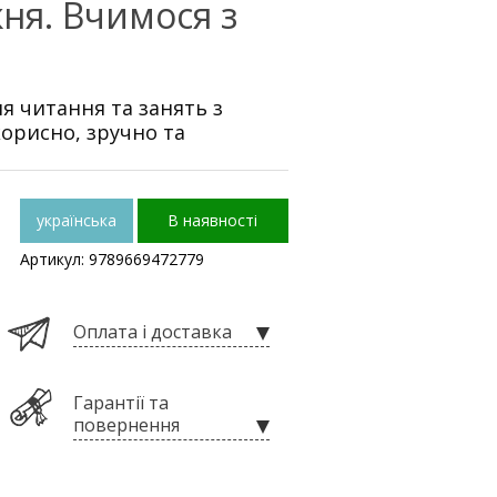
ня. Вчимося з
я читання та занять з
 корисно, зручно та
українська
В наявності
Артикул: 9789669472779
Оплата і доставка
Гарантії та
повернення