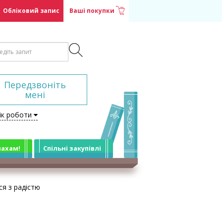
Обліковий запис
Ваші покупки
Передзвоніть
мені
ік роботи
лахам!
Спільні закупівлі
ся з радістю