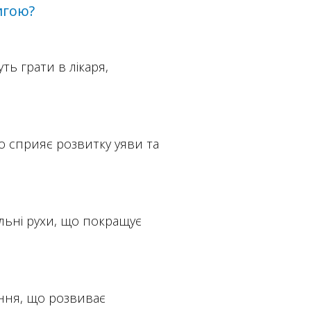
игою?
ть грати в лікаря,
що сприяє розвитку уяви та
льні рухи, що покращує
ння, що розвиває