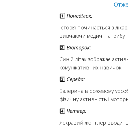
Отже
1️⃣
Понеділок:
Історія починається з лікар
вивчаючи медичні атрибути
2️⃣
Вівторок:
Синій літак зображає актив
комунікативних навичок.
3️⃣
Середа:
Балерина в рожевому уособ
фізичну активність і мотор
4️⃣
Четвер:
Яскравий жонглер вводить