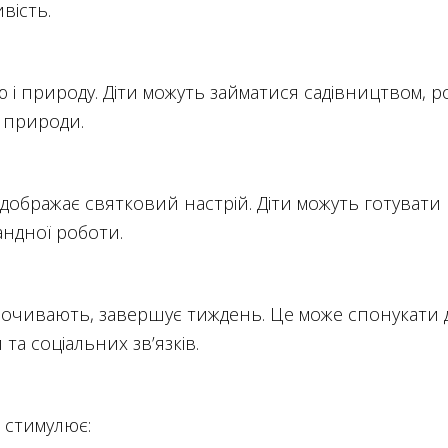
вість.
ю і природу. Діти можуть займатися садівництвом,
о природи.
дображає святковий настрій. Діти можуть готувати
андної роботи.
дпочивають, завершує тиждень. Це може спонукати до
а соціальних зв’язків.
 стимулює: