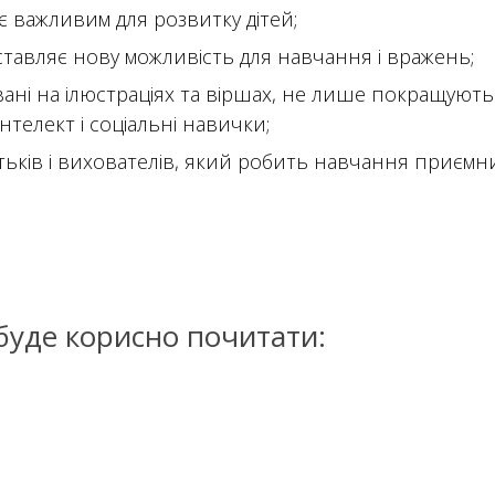
є важливим для розвитку дітей;
тавляє нову можливість для навчання і вражень;
вані на ілюстраціях та віршах, не лише покращують 
телект і соціальні навички;
тьків і вихователів, який робить навчання приємн
буде корисно почитати: