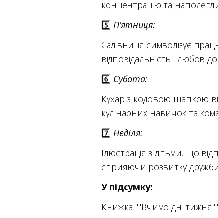
концентрацію та наполегли
5️⃣
П’ятниця:
Садівниця символізує прац
відповідальність і любов д
6️⃣
Субота:
Кухар з кодовою шапкою ві
кулінарних навичок та ком
7️⃣
Неділя:
Ілюстрація з дітьми, що ві
сприяючи розвитку дружби т
У підсумку:
Книжка ""Вчимо дні тижня""