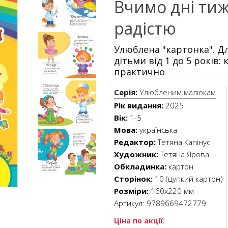
Вчимо дні тиж
радістю
Улюблена "картонка". Дл
дітьми від 1 до 5 років:
практично
Серія:
Улюбленим малюкам
Рік видання:
2025
Вік:
1-5
Мова:
українська
Редактор:
Тетяна Капінус
Художник:
Тетяна Ярова
Обкладинка:
картон
Сторінок:
10 (цупкий картон)
Розміри:
160х220 мм
Артикул:
9789669472779
Ціна по акції: