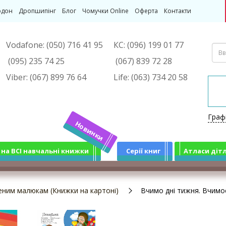
рдон
Дропшипінг
Блог
Чомучки Online
Оферта
Контакти
Vodafone:
(050) 716 41 95
КС:
(096) 199 01 77
(095) 235 74 25
(067) 839 72 28
Viber:
(067) 899 76 64
Life:
(063) 734 20 58
Граф
Новинки
 на ВСІ навчальні книжки
Серії книг
Атласи діт
ним малюкам (Книжки на картоні)
Вчимо дні тижня. Вчимо