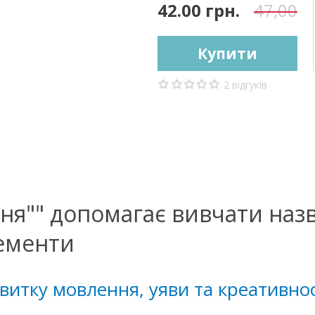
42.00 грн.
47,00
Купити
2 відгуків
ня"" допомагає вивчати наз
лементи
витку мовлення, уяви та креативнос