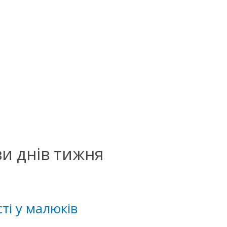
ви днів тижня
ті у малюків