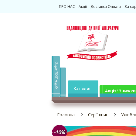
ПРО НАС
Акції
Доставка Оплата
За ко
Каталог
Акція! Знижки
Головна
Серії книг
Улюбле
-10%