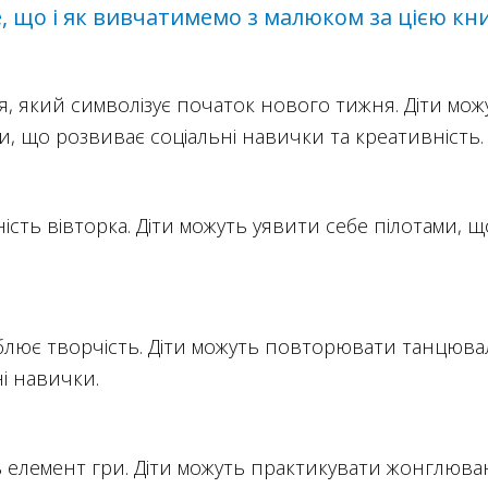
, що і як вивчатимемо з малюком за цією кн
я, який символізує початок нового тижня. Діти можу
, що розвиває соціальні навички та креативність.
ність вівторка. Діти можуть уявити себе пілотами, 
лює творчість. Діти можуть повторювати танцюва
ні навички.
 елемент гри. Діти можуть практикувати жонглюва