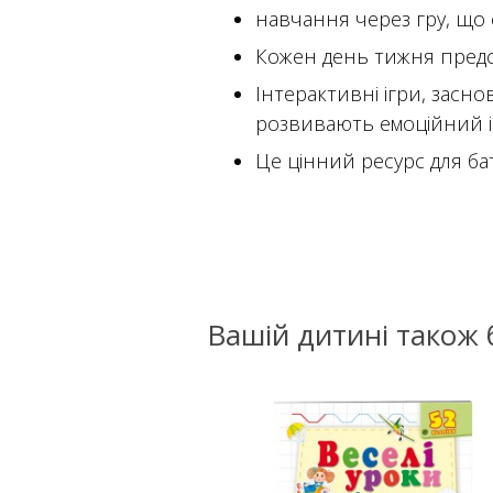
навчання через гру, що 
Кожен день тижня предс
Інтерактивні ігри, засно
розвивають емоційний ін
Це цінний ресурс для ба
Вашій дитині також 