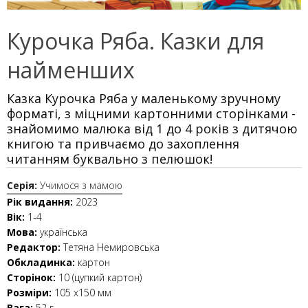
Курочка Ряба. Казки для
найменших
Казка Курочка Ряба у маленькому зручному
форматі, з міцними картонними сторінками -
знайомимо малюка від 1 до 4 років з дитячою
книгою та привчаємо до захоплення
читанням буквально з пелюшок!
Серія:
Учимося з мамою
Рік видання:
2023
Вік:
1-4
Мова:
українська
Редактор:
Тетяна Немировська
Обкладинка:
картон
Сторінок:
10 (цупкий картон)
Розміри:
105 х150 мм
Вага:
52 г