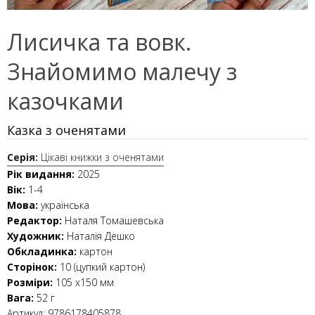
Лисичка та вовк.
Знайомимо малечу з
казочками
Казка з оченятами
Серія:
Цікаві книжки з оченятами
Рік видання:
2025
Вік:
1-4
Мова:
українська
Редактор:
Наталя Томашевська
Художник:
Наталія Дешко
Обкладинка:
картон
Сторінок:
10 (цупкий картон)
Розміри:
105 х150 мм
Вага:
52 г
Артикул:
9786178405878