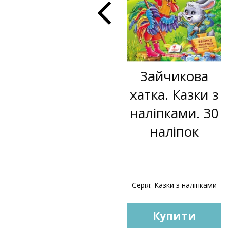
Зайчикова
Зайчикова
хатка. Книжка
хатка. Казки з
з улюбленою
наліпками. 30
казкою
наліпок
Серія: Світ дитинства
Серія: Казки з наліпками
Купити
Купити