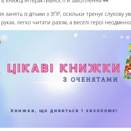
ть книжці інтерактивності й захоплення 👀
занять із дітьми з ЗПР, оскільки тренує слухову уваг
руках, легко читати разом, а веселі герої неодмінн