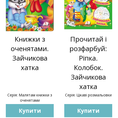
Книжки з
Прочитай і
оченятами.
розфарбуй:
Зайчикова
Ріпка.
хатка
Колобок.
Зайчикова
хатка
Серія: Малятам книжки з
Серія: Цікаві розмальовки
оченятами
Купити
Купити