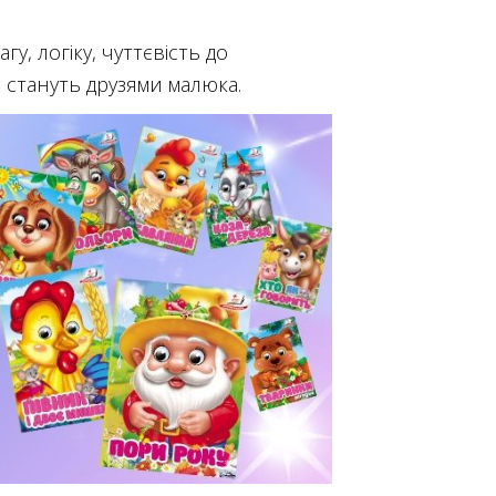
у, логіку, чуттєвість до
о стануть друзями малюка.