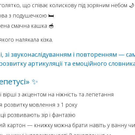
голятко, що співає колискову під зоряним небом 🌙
ова з подушечкою 🛏️
чена смачна кашка 🥣
кого налякала кізка.
і, зі звуконаслідуванням і повторенням — са
розвитку артикуляції та емоційного словник
епетусі» ✨
і вірші з акцентом на ніжність та лепетання
ля розвитку мовлення з 1 року
ції розвивають зір і фантазію
ий картон — книжку можна брати навіть у ванну чи