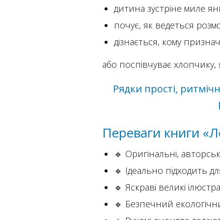
дитина зустріне миле ян
почує, як ведеться розм
дізнається, кому призна
або поспівчуває хлопчику, я
Рядки прості, ритмічн
Переваги книги «Л
🔹 Оригінальні, авторськ
🔹 Ідеально підходить д
🔹 Яскраві великі ілюстра
🔹 Безпечний екологічн