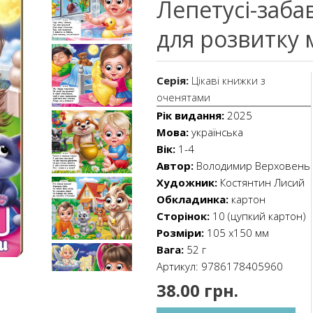
Лепетусі-заба
для розвитку
Серія:
Цікаві книжки з
оченятами
Рік видання:
2025
Мова:
українська
Вік:
1-4
Автор:
Володимир Верховень
Художник:
Костянтин Лисий
Обкладинка:
картон
Сторінок:
10 (цупкий картон)
Розміри:
105 х150 мм
Вага:
52 г
Артикул:
9786178405960
38.00 грн.