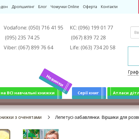
рдон
Дропшипінг
Блог
Чомучки Online
Оферта
Контакти
Vodafone:
(050) 716 41 95
КС:
(096) 199 01 77
(095) 235 74 25
(067) 839 72 28
Viber:
(067) 899 76 64
Life:
(063) 734 20 58
Граф
Новинки
 на ВСІ навчальні книжки
Серії книг
Атласи діт
 книжки з оченятами
Лепетусі-забавлянки. Віршики для роз