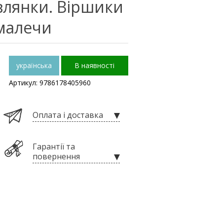
влянки. Віршики
 малечи
українська
В наявності
Артикул: 9786178405960
Оплата і доставка
Гарантії та
повернення