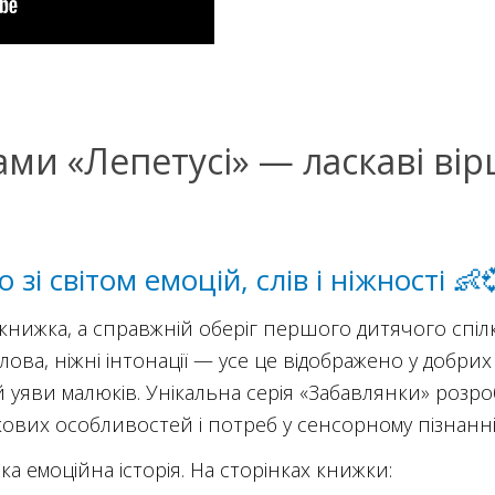
ами «Лепетусі» — ласкаві ві
зі світом емоцій, слів і ніжності 👶
 книжка, а справжній оберіг першого дитячого спіл
слова, ніжні інтонації — усе це відображено у добри
 уяви малюків. Унікальна серія «Забавлянки» розро
ікових особливостей і потреб у сенсорному пізнанні 
 емоційна історія. На сторінках книжки: