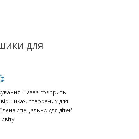
ршики для
💞
кування. Назва говорить
х віршиках, створених для
блена спеціально для дітей
світу.