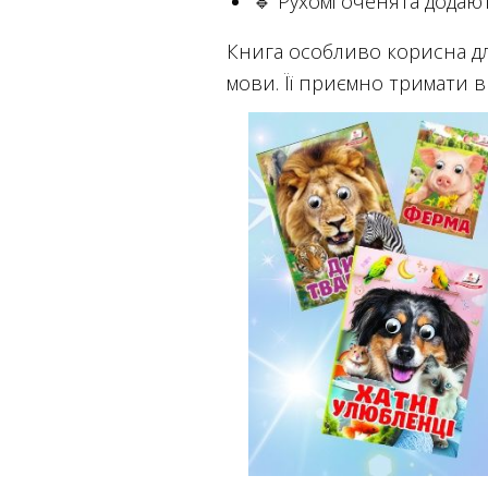
🔹 Рухомі оченята додаю
Книга особливо корисна для 
мови. Її приємно тримати в 