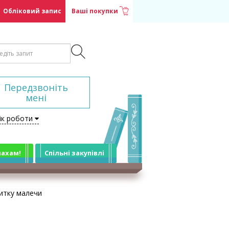
Обліковий запис
Ваші покупки
Передзвоніть
мені
ік роботи
лахам!
Спільні закупівлі
витку малечи