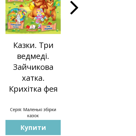
Казки. Три
Зайчикова
ведмеді.
хатка. Казки
Зайчикова
для
хатка.
найменших
Крихітка фея
Серія: Маленькі збірки
Серія: Учимося з мамою
казок
Купити
Купити