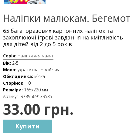
Наліпки малюкам. Бегемот
65 багаторазових картонних наліпок та
захоплюючі ігрові завдання на кмітливість
для дітей від 2 до 5 років
Серія:
Наліпки для малят
Вік:
2-5
Мова:
українська, російська
Обкладинка:
м`яка
Сторінок:
10
Розміри:
165x220 мм
Артикул:
9789669139535
33.00 грн.
Купити