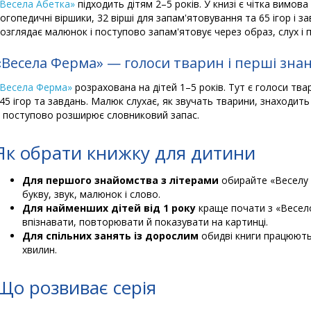
Весела Абетка»
підходить дітям 2–5 років. У книзі є чітка вимова 
огопедичні віршики, 32 вірші для запам'ятовування та 65 ігор і за
озглядає малюнок і поступово запам'ятовує через образ, слух і 
«Весела Ферма» — голоси тварин і перші знан
Весела Ферма»
розрахована на дітей 1–5 років. Тут є голоси твар
 45 ігор та завдань. Малюк слухає, як звучать тварини, знаходить 
 поступово розширює словниковий запас.
Як обрати книжку для дитини
Для першого знайомства з літерами
обирайте «Веселу 
букву, звук, малюнок і слово.
Для найменших дітей від 1 року
краще почати з «Весело
впізнавати, повторювати й показувати на картинці.
Для спільних занять із дорослим
обидві книги працюють 
хвилин.
Що розвиває серія