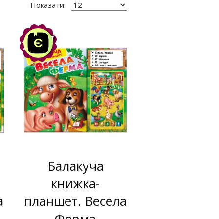
Показати:
Акція
-10%
Балакуча
книжка-
а
планшет. Весела
Ферма