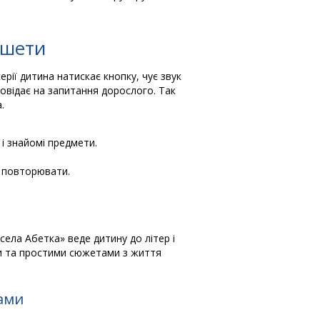
ншети
ерії дитина натискає кнопку, чує звук
повідає на запитання дорослого. Так
.
і знайомі предмети.
я повторювати.
есела Абетка» веде дитину до літер і
ми та простими сюжетами з життя
рами