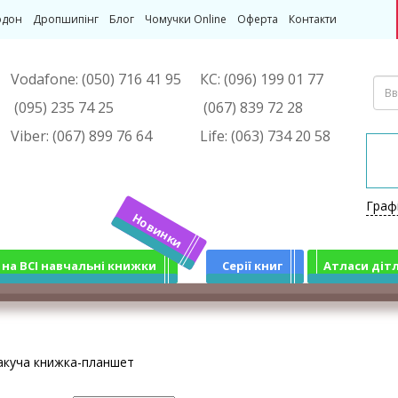
рдон
Дропшипінг
Блог
Чомучки Online
Оферта
Контакти
Vodafone:
(050) 716 41 95
КС:
(096) 199 01 77
(095) 235 74 25
(067) 839 72 28
Viber:
(067) 899 76 64
Life:
(063) 734 20 58
Граф
Новинки
 на ВСІ навчальні книжки
Серії книг
Атласи діт
акуча книжка-планшет