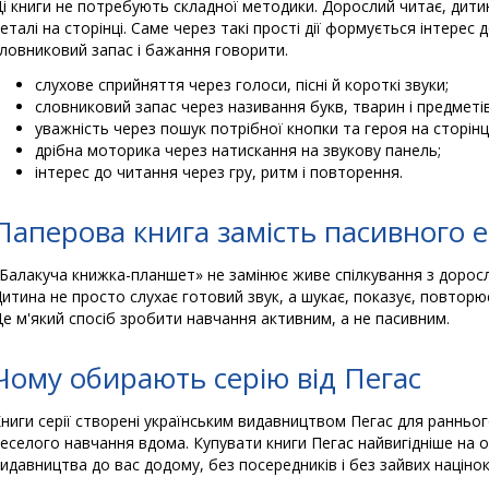
і книги не потребують складної методики. Дорослий читає, дити
еталі на сторінці. Саме через такі прості дії формується інтерес д
ловниковий запас і бажання говорити.
слухове сприйняття через голоси, пісні й короткі звуки;
словниковий запас через називання букв, тварин і предметів
уважність через пошук потрібної кнопки та героя на сторінці
дрібна моторика через натискання на звукову панель;
інтерес до читання через гру, ритм і повторення.
Паперова книга замість пасивного 
Балакуча книжка-планшет» не замінює живе спілкування з доросл
итина не просто слухає готовий звук, а шукає, показує, повторює,
е м'який спосіб зробити навчання активним, а не пасивним.
Чому обирають серію від Пегас
ниги серії створені українським видавництвом Пегас для ранньог
еселого навчання вдома. Купувати книги Пегас найвигідніше на о
идавництва до вас додому, без посередників і без зайвих націнок