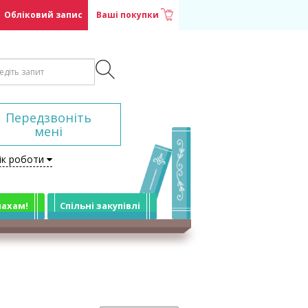
Обліковий запис
Ваші покупки
Передзвоніть
мені
ік роботи
лахам!
Спільні закупівлі