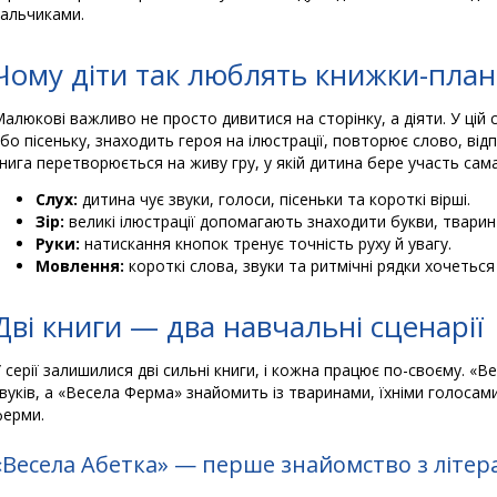
альчиками.
Чому діти так люблять книжки-пла
алюкові важливо не просто дивитися на сторінку, а діяти. У цій с
бо пісеньку, знаходить героя на ілюстрації, повторює слово, від
нига перетворюється на живу гру, у якій дитина бере участь сама
Слух:
дитина чує звуки, голоси, пісеньки та короткі вірші.
Зір:
великі ілюстрації допомагають знаходити букви, тварин 
Руки:
натискання кнопок тренує точність руху й увагу.
Мовлення:
короткі слова, звуки та ритмічні рядки хочетьс
Дві книги — два навчальні сценарії
 серії залишилися дві сильні книги, і кожна працює по-своєму. «В
вуків, а «Весела Ферма» знайомить із тваринами, їхніми голоса
ерми.
«Весела Абетка» — перше знайомство з літе