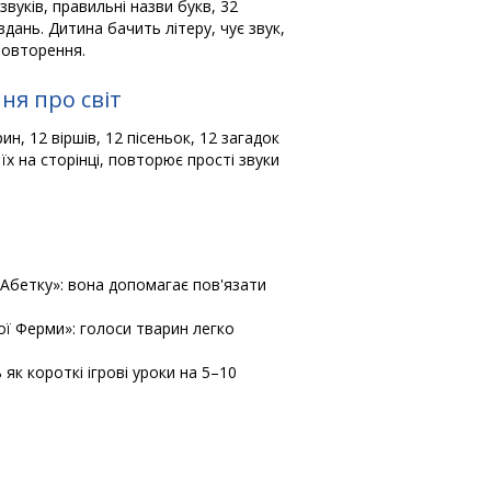
звуків, правильні назви букв, 32
вдань. Дитина бачить літеру, чує звук,
повторення.
ня про світ
ин, 12 віршів, 12 пісеньок, 12 загадок
їх на сторінці, повторює прості звуки
Абетку»: вона допомагає пов'язати
ї Ферми»: голоси тварин легко
як короткі ігрові уроки на 5–10