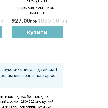
Серія: Балакуча книжка-
планшет
927,00
1030,00
грн
грн
грн
Купити
звукових книг для дітей від 1
є великі ілюстрації, повторює
 дитиною вдома: без складних
ликий формат 280×320 мм, цупкий
и читання, слухання, гру й рух