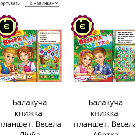
ортувати:
Акція
Акція
-10%
-10%
Балакуча
Балакуча
книжка-
книжка-
планшет. Весела
планшет. Весел
Лічба
Абетка