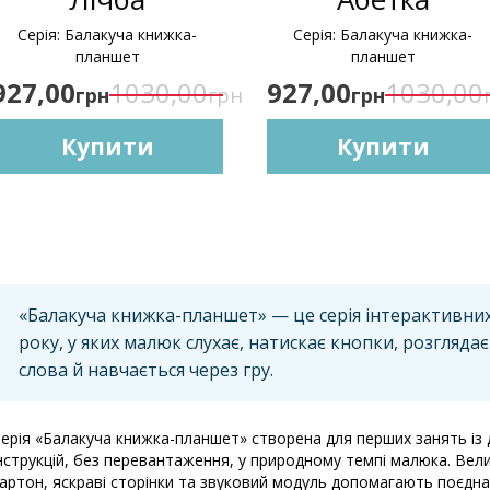
Серія: Балакуча книжка-
Серія: Балакуча книжка-
планшет
планшет
927,00
1030,00
927,00
1030,00
грн
грн
грн
Купити
Купити
«Балакуча книжка-планшет» — це серія інтерактивних 
року, у яких малюк слухає, натискає кнопки, розгляда
слова й навчається через гру.
ерія «Балакуча книжка-планшет» створена для перших занять із
нструкцій, без перевантаження, у природному темпі малюка. Ве
артон, яскраві сторінки та звуковий модуль допомагають поєднат