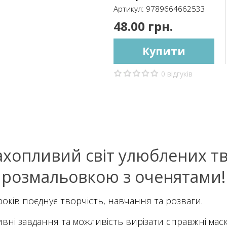
Артикул:
9789664662533
48.00 грн.
Купити
0 відгуків
ахопливий світ улюблених тв
розмальовкою з оченятами!
років поєднує творчість, навчання та розваги.
ктивні завдання та можливість вирізати справжні ма