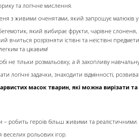
орику та логічне мислення.
еня з живими оченятами, який запрошує малюків у 
бегемотик, який вибирає фрукти, чарівне слоненя,
 вчиться розрізняти їстівні та неїстівні предмети. 
егким та цікавим!
обі не тільки розмальовку, а й захопливу навчальну
и логічні задачки, знаходити відмінності, розвиват
арвистих масок тварин, які можна вирізати т
и – робить героїв більш живими та реалістичними.
я веселих рольових ігор.