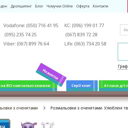
рдон
Дропшипінг
Блог
Чомучки Online
Оферта
Контакти
Vodafone:
(050) 716 41 95
КС:
(096) 199 01 77
(095) 235 74 25
(067) 839 72 28
Viber:
(067) 899 76 64
Life:
(063) 734 20 58
Граф
Новинки
 на ВСІ навчальні книжки
Серії книг
Атласи діт
ьовки з оченятами
Розмальовки з оченятами. Улюблені тв