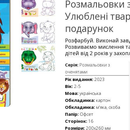
Розмальовки 
Улюблені твар
подарунок
Розфарбуй. Виконай зав
Розвиваємо мислення та
дітей від 2 років у захо
Серія:
Розмальовки з
оченятами
Рік видання:
2023
Вік:
2-5
Мова:
українська
Обкладинка:
картон
Обкладинка:
м'яка, скоба
Папір:
Офсет
Сторінок:
16
Розміри:
200х260 мм