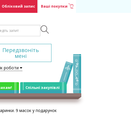
Обліковий запис
Ваші покупки
Передзвоніть
мені
ік роботи
лахам!
Спільні закупівлі
аринки. 9 масок у подарунок