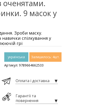
з оченятами.
инки. 9 масок у
дання. Зроби маску.
 навички спілкування у
плюючій грі
українська
Залишилось: 4шт.
Артикул: 9789664662533
Оплата і доставка
Гарантії та
повернення