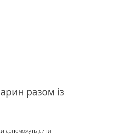
арин разом із
ски допоможуть дитині