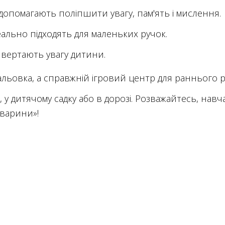
допомагають поліпшити увагу, пам'ять і мислення.
ідеально підходять для маленьких ручок.
ривертають увагу дитини.
альовка, а справжній ігровий центр для раннього р
 у дитячому садку або в дорозі. Розважайтесь, навча
тварини»!