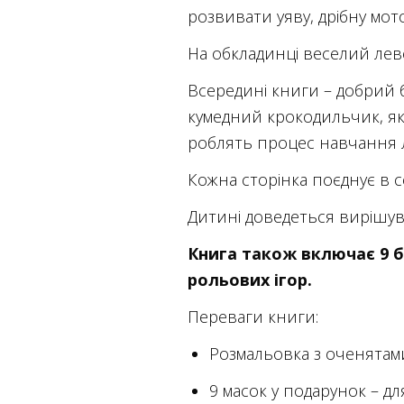
розвивати уяву, дрібну мот
На обкладинці веселий лев
Всередині книги – добрий 
кумедний крокодильчик, який
роблять процес навчання л
Кожна сторінка поєднує в с
Дитині доведеться вирішуват
Книга також включає 9 б
рольових ігор.
Переваги книги:
Розмальовка з оченятам
9 масок у подарунок – дл