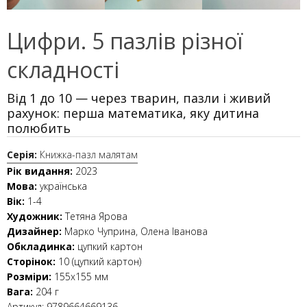
Цифри. 5 пазлів різної
складності
Від 1 до 10 — через тварин, пазли і живий
рахунок: перша математика, яку дитина
полюбить
Серія:
Книжка-пазл малятам
Рік видання:
2023
Мова:
українська
Вік:
1-4
Художник:
Тетяна Ярова
Дизайнер:
Марко Чуприна, Олена Іванова
Обкладинка:
цупкий картон
Сторінок:
10 (цупкий картон)
Розміри:
155х155 мм
Вага:
204 г
Артикул:
9789664669136