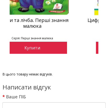
ння
Цифри малюкам. Великі наліпки д
маленьких геніїв
Серія: Наліпки для маленьких генїїв
Купити
В цього товару немає відгуків.
Написати відгук
Ваше ПІБ