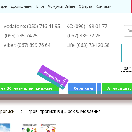
рдон
Дропшипінг
Блог
Чомучки Online
Оферта
Контакти
Vodafone:
(050) 716 41 95
КС:
(096) 199 01 77
(095) 235 74 25
(067) 839 72 28
Viber:
(067) 899 76 64
Life:
(063) 734 20 58
Граф
Новинки
 на ВСІ навчальні книжки
Серії книг
Атласи діт
прописи
Ігрові прописи від 5 років. Мовлення