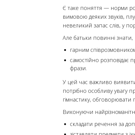
Є таке поняття — норми ро
вимовою деяких звуків, плут
невеликий запас слів, у по
Але батьки повинні знати, 
гарним співрозмовником
самостійно розповідає п
фрази.
У цей час важливо виявити
потрібно особливу увагу п
гімнастику, обговорювати 
Виконуючи найрізноманітні
складати речення за до
зіставляти предмети з ї