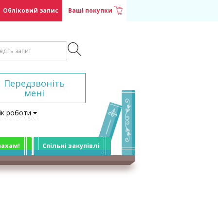
Обліковий запис
Ваші покупки
Передзвоніть
мені
ік роботи
лахам!
Спільні закупівлі