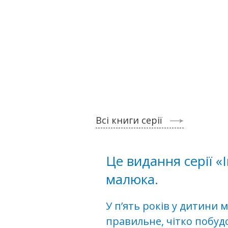
Всі книги серії
Це видання серії 
малюка.
У п’ять років у дитини 
правильне, чітко побуд