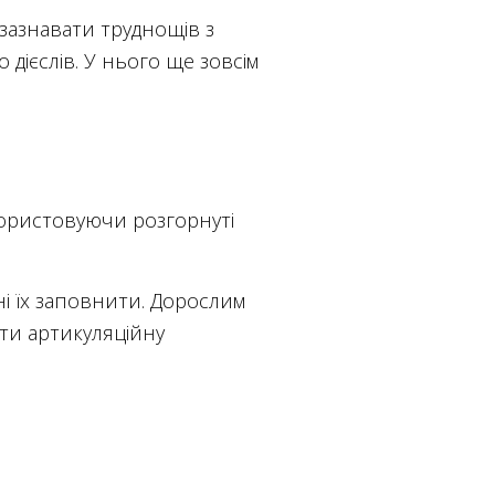
зазнавати труднощів з
 дієслів. У нього ще зовсім
икористовуючи розгорнуті
і їх заповнити. Дорослим
ти артикуляційну