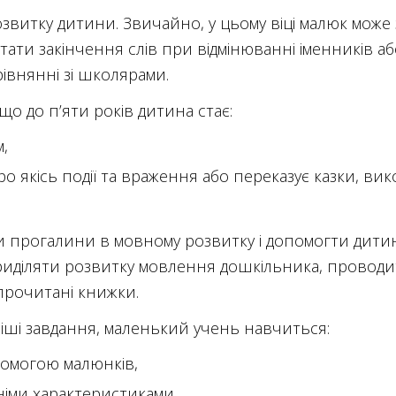
звитку дитини. Звичайно, у цьому віці малюк може 
ати закінчення слів при відмінюванні іменників або
рівнянні зі школярами.
що до п’яти років дитина стає:
,
ро якісь події та враження або переказує казки, в
 прогалини в мовному розвитку і допомогти дитин
риділяти розвитку мовлення дошкільника, проводи
прочитані книжки.
ші завдання, маленький учень навчиться:
помогою малюнків,
хніми характеристиками,