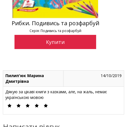
 розфарбуй
Рибки. Подивись та ро
озфарбуй
Серія: Подивись та розфарб
Купити
Пилип'юк Марина
14/10/2019
Дмитрівна
Дякую за цікаві книги з казками, але, на жаль, немає
українською мовою
Написати відгук