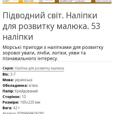
Підводний світ. Наліпки
для розвитку малюка. 53
наліпки
Морські пригоди з наліпками для розвитку
зорової уваги, лічби, логіки, уяви та
пізнавального інтересу.
Серія:
Наліпки для розвитку малюка
Вік:
3-7
Мова:
українська
Обкладинка:
м`яка
Папір:
Крейдований
Сторінок:
10
Розміри:
165x220 мм
Вага:
42 г
Артикул:
9789669474780