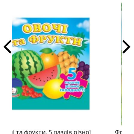
різної
Фрукти та овочі. Навколишній с