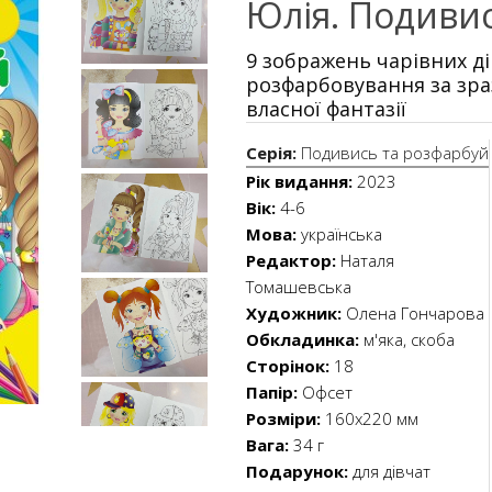
Юлія. Подиви
9 зображень чарівних ді
розфарбовування за зр
власної фантазії
Серія:
Подивись та розфарбуй
Рік видання:
2023
Вік:
4-6
Мова:
українська
Редактор:
Наталя
Томашевська
Художник:
Олена Гончарова
Обкладинка:
м'яка, скоба
Сторінок:
18
Папір:
Офсет
Розміри:
160х220 мм
Вага:
34 г
Подарунок:
для дівчат