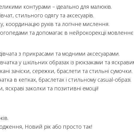
великими контурами – ідеально для малюків.
івчат, стильного одягу та аксесуарів.
у, координацію рухів та логічне мислення.
 логопедами та допомагає в нейрокорекції мовленн
 дівчата з прикрасами та модними аксесуарами.
вчатка у шкільних образах із рюкзаками та яскрав
ані зачіски, сережки, браслети та стильні сумочки.
тка в кепках, браслетах і стильному casual-образі.
, яскраві заколки та позитивні емоції!
ів.
одження, Новий рік або просто так!