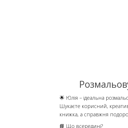
Розмальов
🌟 Юлія – ідеальна розмальо
Шукаєте корисний, креатив
книжка, а справжня подорож 
📘 Що всередині?