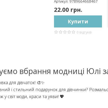
Артикул:
9789664668467
22.00 грн.
Купити
0 відгуків
уємо вбрання модниці Юлі за
вка для дівчаток! 🎨✨
ний і стильний подарунок для дівчинки? Розмальо
у світ моди, краси та уяви! 💖