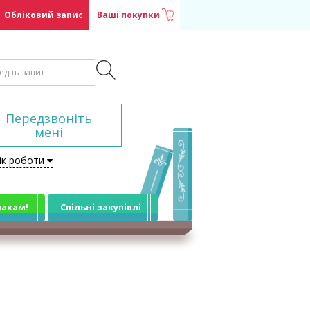
Обліковий запис
Ваші покупки
Передзвоніть
мені
ік роботи
лахам!
Спільні закупівлі