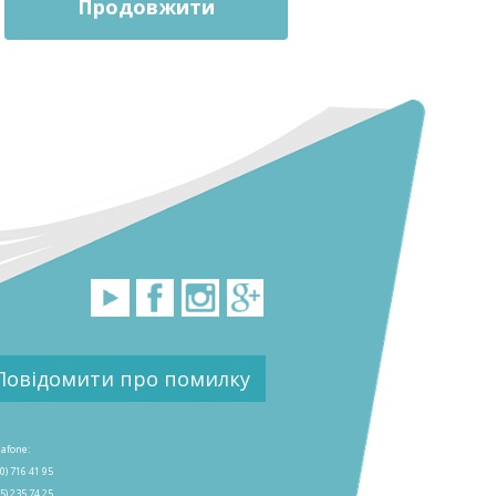
Продовжити
Повідомити про помилку
afone:
0) 716 41 95
5) 235 74 25