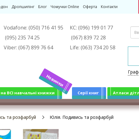
рдон
Дропшипінг
Блог
Чомучки Online
Оферта
Контакти
Vodafone:
(050) 716 41 95
КС:
(096) 199 01 77
(095) 235 74 25
(067) 839 72 28
Viber:
(067) 899 76 64
Life:
(063) 734 20 58
Граф
Новинки
 на ВСІ навчальні книжки
Серії книг
Атласи діт
сь та розфарбуй
Юлія. Подивись та розфарбуй