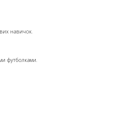
євих навичок.
ими футболками.