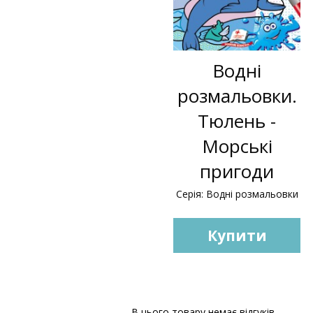
Водні
розмальовки.
Тюлень -
Морські
пригоди
Серія: Водні розмальовки
Купити
В цього товару немає відгуків.