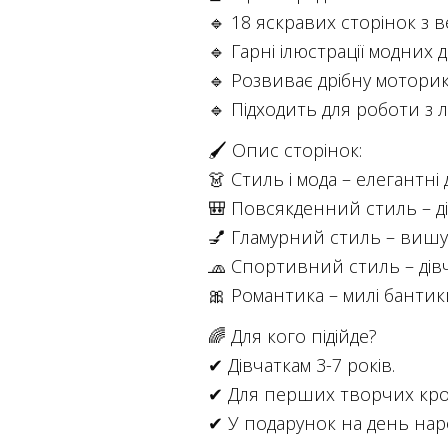
🔹 18 яскравих сторінок з 
🔹 Гарні ілюстрації модних д
🔹 Розвиває дрібну моторик
🔹 Підходить для роботи з
🖌 Опис сторінок:
👗 Стиль і мода – елегантні
🎒 Повсякденний стиль – ді
💅 Гламурний стиль – вишук
🧢 Спортивний стиль – дівча
🎀 Романтика – милі бантики
🌈 Для кого підійде?
✔ Дівчаткам 3-7 років.
✔ Для перших творчих крок
✔ У подарунок на день нар