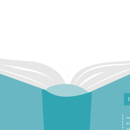
Vod
(05
(09