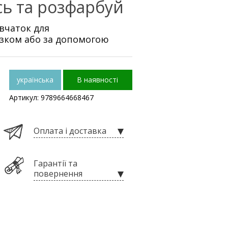
сь та розфарбуй
вчаток для
азком або за допомогою
українська
В наявності
Артикул: 9789664668467
Оплата і доставка
Гарантії та
повернення