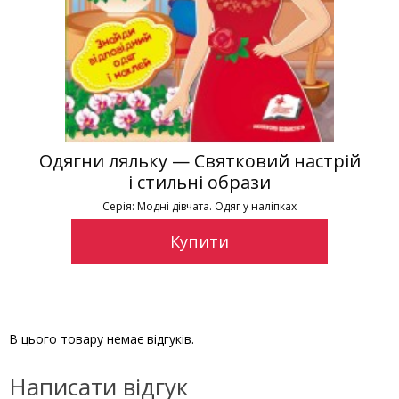
овий настрій
Одягни ляльку — Святковий
ази
і стильні образи
у наліпках
Серія: Модні дівчата. Одяг у наліп
Купити
В цього товару немає відгуків.
Написати відгук