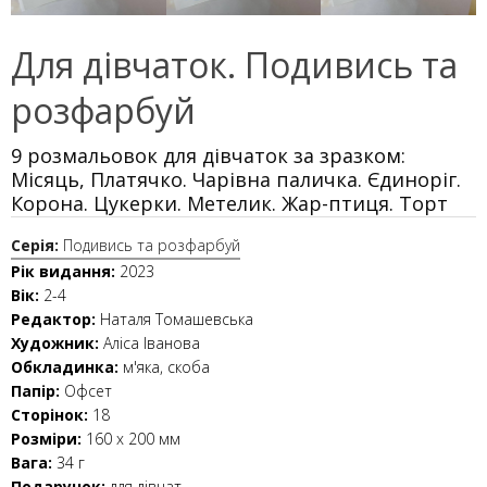
Для дівчаток. Подивись та
розфарбуй
9 розмальовок для дівчаток за зразком:
Місяць, Платячко. Чарівна паличка. Єдиноріг.
Корона. Цукерки. Метелик. Жар-птиця. Торт
Серія:
Подивись та розфарбуй
Рік видання:
2023
Вік:
2-4
Редактор:
Наталя Томашевська
Художник:
Аліса Іванова
Обкладинка:
м'яка, скоба
Папір:
Офсет
Сторінок:
18
Розміри:
160 х 200 мм
Вага:
34 г
Подарунок:
для дівчат