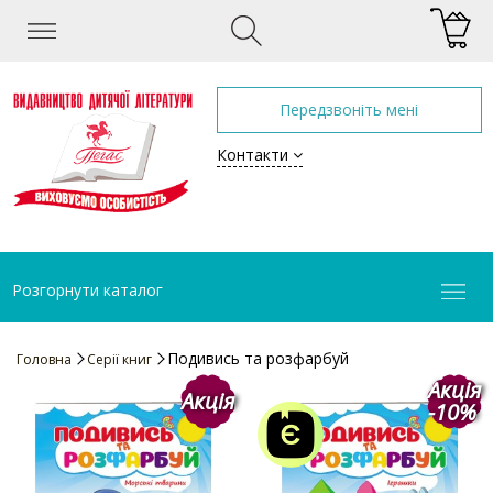
Передзвоніть мені
Контакти
Розгорнути каталог
Подивись та розфарбуй
Головна
Серії книг
Акція
Акція
-10%