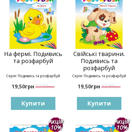
На фермі. Подивись
Свійські тварини.
та розфарбуй
Подивись та
розфарбуй
Серія: Подивись та розфарбуй
Серія: Подивись та розфарбуй
грн
22,00
грн
22,00
19,50
19,50
грн
грн
Купити
Купити
Акція
Акція
-10%
-10%