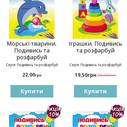
Морські тварини.
Іграшки. Подивись
Подивись та
та розфарбуй
розфарбуй
Серія: Подивись та розфарбуй
Серія: Подивись та розфарбуй
22,00
грн
22,00
19,50
грн
грн
Купити
Купити
Акція
Акція
-10%
-10%