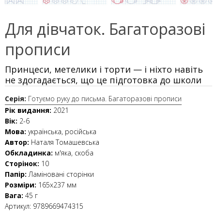
Для дівчаток. Багаторазові
прописи
Принцеси, метелики і торти — і ніхто навіть
не здогадається, що це підготовка до школи
Серія:
Готуємо руку до письма. Багаторазові прописи
Рік видання:
2021
Вік:
2-6
Мова:
українська, російська
Автор:
Наталя Томашевська
Обкладинка:
м'яка, скоба
Сторінок:
10
Папір:
Ламіновані сторінки
Розміри:
165х237 мм
Вага:
45 г
Артикул:
9789669474315