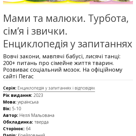
Мами та малюки. Турбота,
сім’я і звички.
Енциклопедія у запитаннях
Вовчі закони, мавпячі бабусі, лисячі танці:
200+ питань про сімейне життя тварин.
Розвиває соціальний мозок. На офіційному
сайті Пегас
Серія:
Енциклопедія у запитаннях і відповідях
Рік видання:
2023
Мова:
українська
Вік:
5-10
Автор:
Неллі Мальована
Обкладинка:
тверда
Сторінок:
64
Папір:
Крейдований