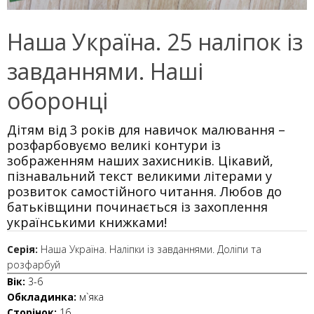
Наша Україна. 25 наліпок із
завданнями. Наші
оборонці
Дітям від 3 років для навичок малювання –
розфарбовуємо великі контури із
зображенням наших захисників. Цікавий,
пізнавальний текст великими літерами у
розвиток самостійного читання. Любов до
батьківщини починається із захоплення
українськими книжками!
Серія:
Наша Україна. Наліпки із завданнями. Доліпи та
розфарбуй
Вік:
3-6
Обкладинка:
м`яка
Сторінок:
16