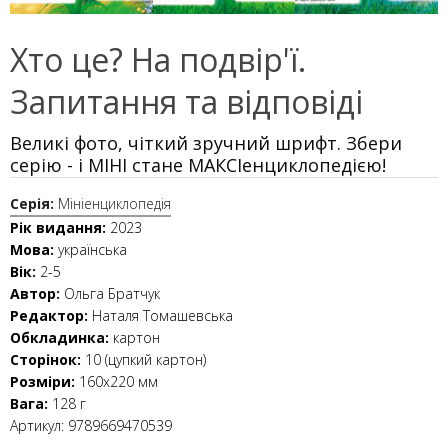
Хто це? На подвір'ї.
Запитання та відповіді
Великі фото, чіткий зручний шрифт. Збери
серію - і МІНІ стане МАКСІенциклопедією!
Серія:
Мініенциклопедія
Рік видання:
2023
Мова:
українська
Вік:
2-5
Автор:
Ольга Братчук
Редактор:
Наталя Томашевська
Обкладинка:
картон
Сторінок:
10 (цупкий картон)
Розміри:
160х220 мм
Вага:
128 г
Артикул:
9789669470539