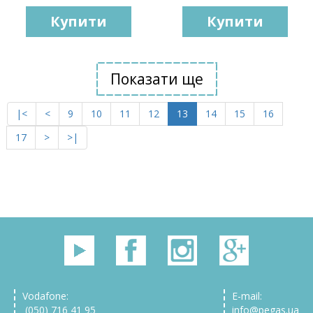
Купити
Купити
Показати ще
|<
<
9
10
11
12
13
14
15
16
17
>
>|
Vodafone:
E-mail:
(050) 716 41 95
info@pegas.ua