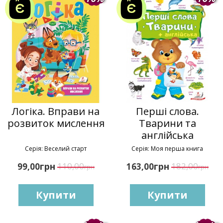
Логіка. Вправи на
Перші слова.
розвиток мислення
Тварини та
англійська
Серія: Веселий старт
Серія: Моя перша книга
грн
110,00
грн
182,00
99,00
163,00
грн
грн
Купити
Купити