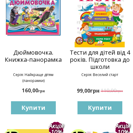
Дюймовочка.
Тести для дітей від 4
Книжка-панорамка
років. Підготовка до
школи
Серія: Найкраще дітям
Серія: Веселий старт
(панорамки)
160,00
грн
110,00
99,00
грн
грн
Купити
Купити
Акція
Акція
-10%
-10%